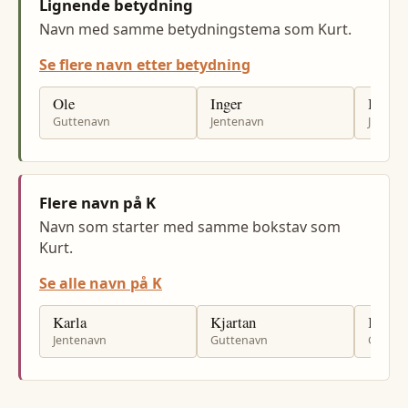
Lignende betydning
Navn med samme betydningstema som Kurt.
Se flere navn etter betydning
Ole
Inger
Ingrid
Guttenavn
Jentenavn
Jenten
Flere navn på K
Navn som starter med samme bokstav som
Kurt.
Se alle navn på K
Karla
Kjartan
Karol
Jentenavn
Guttenavn
Gutten