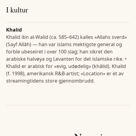
I kultur
Khalid
Khalid ibn al-Walid (ca. 585–642) kalles «Allahs sverd»
(Sayf Allāh) — han var islams mektigste general og
forble ubeseiret i over 100 slag; han sikret den
arabiske halvøya og Levanten for det islamske rike. •
Khalid er arabisk for «evig, udødelig» (khālid). Khalid
(f. 1998), amerikansk R&B-artist; «Location» er et av
streamingtidens store gjennombrudd.