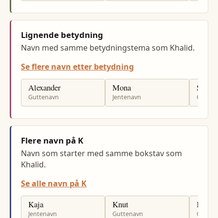
Lignende betydning
Navn med samme betydningstema som Khalid.
Se flere navn etter betydning
Alexander
Mona
Sande
Guttenavn
Jentenavn
Gutten
Flere navn på K
Navn som starter med samme bokstav som
Khalid.
Se alle navn på K
Kaja
Knut
Kornel
Jentenavn
Guttenavn
Gutten