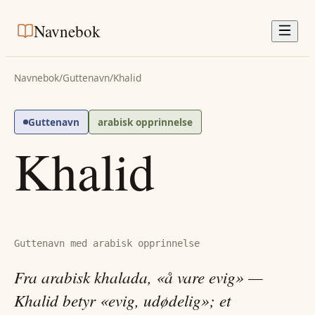
Navnebok
Navnebok
/
Guttenavn
/
Khalid
Guttenavn
arabisk opprinnelse
Khalid
Guttenavn med arabisk opprinnelse
Fra arabisk khalada, «å vare evig» —
Khalid betyr «evig, udødelig»; et