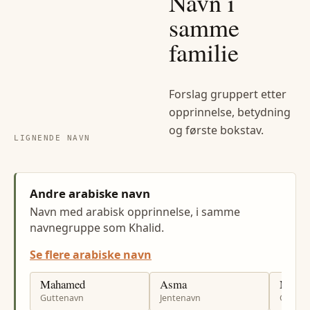
Navn i
samme
familie
Forslag gruppert etter
opprinnelse, betydning
og første bokstav.
LIGNENDE NAVN
Andre arabiske navn
Navn med arabisk opprinnelse, i samme
navnegruppe som Khalid.
Se flere arabiske navn
Mahamed
Asma
Mehdi
Guttenavn
Jentenavn
Gutten