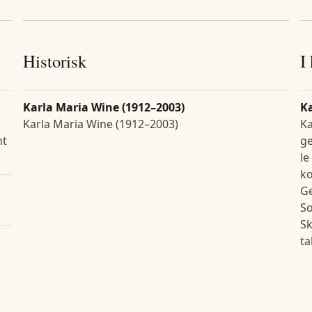
Historisk
I
Karla Maria Wine (1912–2003)
K
Karla Maria Wine (1912–2003)
Ka
mt
ge
le
ko
Ge
So
Sk
ta