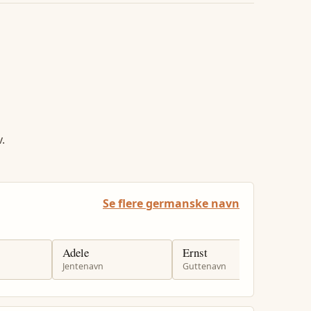
.
Se flere germanske navn
Adele
Ernst
V
Jentenavn
Guttenavn
J