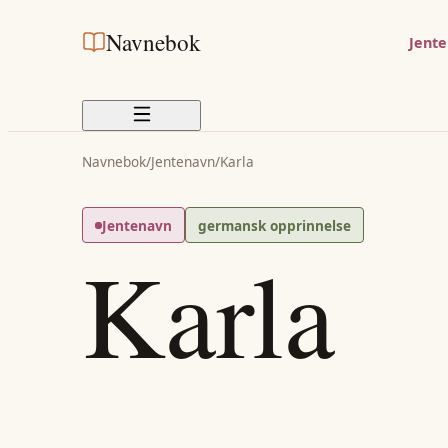
Navnebok
Jent
Navnebok
/
Jentenavn
/
Karla
Jentenavn
germansk opprinnelse
Karla