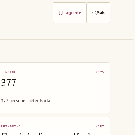
Lagrede
Søk
I NORGE
2025
377
377 personer heter Karla
BETYDNING
KORT