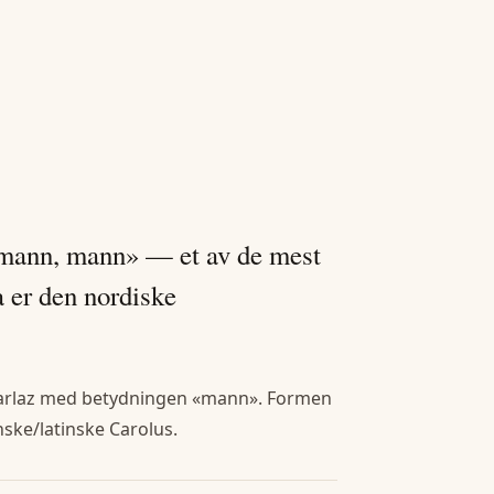
i mann, mann» — et av de mest
 er den nordiske
karlaz med betydningen «mann». Formen
nske/latinske Carolus.