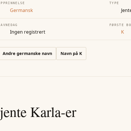
OPPRINNELSE
TYPE
Germansk
Jent
NAVNEDAG
FØRSTE B
Ingen registrert
K
Andre
germanske
navn
Navn på
K
jente
Karla
-er