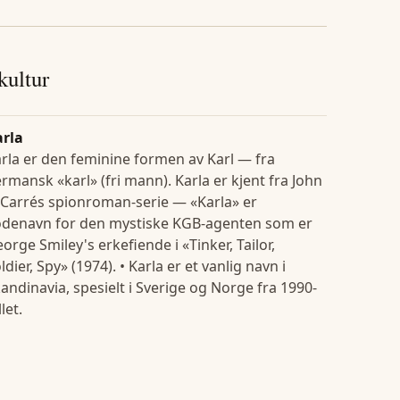
 kultur
arla
rla er den feminine formen av Karl — fra
rmansk «karl» (fri mann). Karla er kjent fra John
 Carrés spionroman-serie — «Karla» er
denavn for den mystiske KGB-agenten som er
orge Smiley's erkefiende i «Tinker, Tailor,
ldier, Spy» (1974). • Karla er et vanlig navn i
andinavia, spesielt i Sverige og Norge fra 1990-
llet.