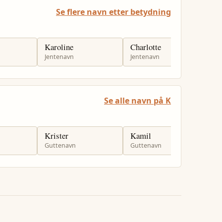
Se flere navn etter betydning
Karoline
Charlotte
C
Jentenavn
Jentenavn
J
Se alle navn på K
Krister
Kamil
K
Guttenavn
Guttenavn
J