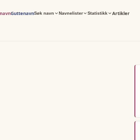
enavn
Guttenavn
Artikler
Søk navn
Navnelister
Statistikk