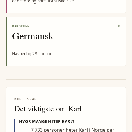
den store og hans frankiske rike.
BAKGRUNN
K
Germansk
Navnedag 28. januar.
KORT SVAR
Det viktigste om
Karl
HVOR MANGE HETER
KARL
?
7 733 personer heter Karl i Norge per