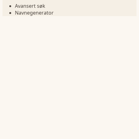
Avansert søk
Navnegenerator
Navn betydning
Sammenlign navn
Navn i fødselsår
Navnelister
Jentenavn
Guttenavn
Korte navn
Lange navn
Navn på bokstav
Statistikk