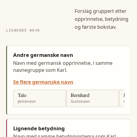
Forslag gruppert etter
opprinnelse, betydning
og første bokstav.
LIGNENDE NAVN
Andre germanske navn
Navn med germansk opprinnelse, i samme
navnegruppe som Karl.
Se flere germanske navn
Tale
Bernhard
Herma
Jentenavn
Guttenavn
Gutten
Lignende betydning
Navn med samme betydningstema som Karl.