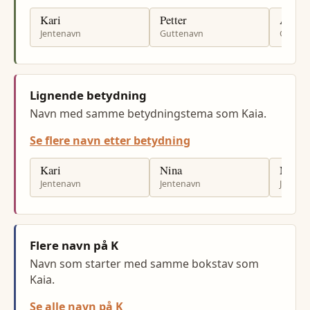
Kari
Petter
Andre
Jentenavn
Guttenavn
Gutten
Lignende betydning
Navn med samme betydningstema som Kaia.
Se flere navn etter betydning
Kari
Nina
Mette
Jentenavn
Jentenavn
Jenten
Flere navn på K
Navn som starter med samme bokstav som
Kaia.
Se alle navn på K