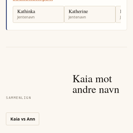
Kathinka
Katherine
Kitty
Jentenavn
Jentenavn
Jenten
Kaia
mot
andre navn
SAMMENLIGN
Kaia
vs
Ann