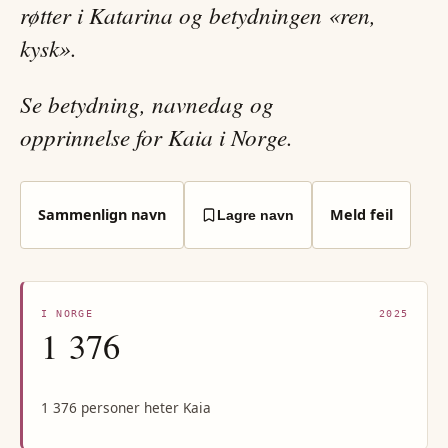
røtter i Katarina og betydningen «ren,
kysk».
Se betydning, navnedag og
opprinnelse for Kaia i Norge.
Sammenlign navn
Meld feil
Lagre navn
I NORGE
2025
1 376
1 376 personer heter Kaia