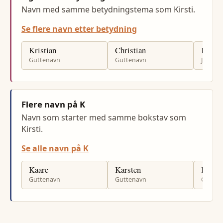
Navn med samme betydningstema som Kirsti.
Se flere navn etter betydning
Kristian
Christian
Kristi
Guttenavn
Guttenavn
Jenten
Flere navn på K
Navn som starter med samme bokstav som
Kirsti.
Se alle navn på K
Kaare
Karsten
Kurt
Guttenavn
Guttenavn
Gutten