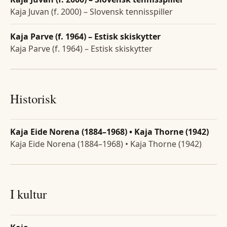
Kaja Juvan (f. 2000) – Slovensk tennisspiller
Kaja Parve (f. 1964) – Estisk skiskytter
Kaja Parve (f. 1964) – Estisk skiskytter
Historisk
Kaja Eide Norena (1884–1968) • Kaja Thorne (1942)
Kaja Eide Norena (1884–1968) • Kaja Thorne (1942)
I kultur