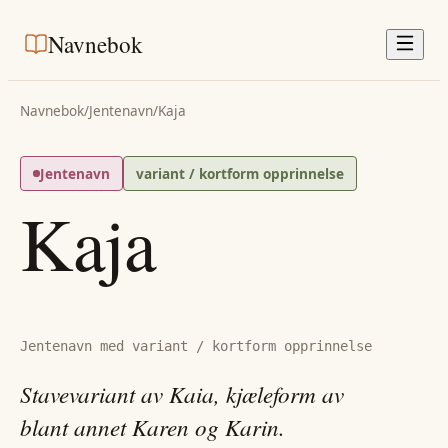
Navnebok
Navnebok
/
Jentenavn
/
Kaja
Jentenavn
variant / kortform opprinnelse
Kaja
Jentenavn med variant / kortform opprinnelse
Stavevariant av Kaia, kjæleform av
blant annet Karen og Karin.