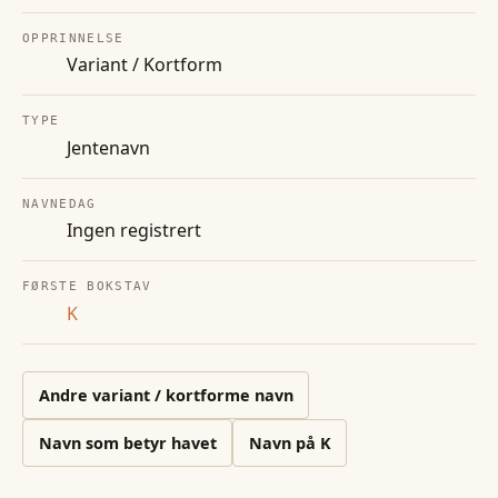
OPPRINNELSE
Variant / Kortform
TYPE
Jentenavn
NAVNEDAG
Ingen registrert
FØRSTE BOKSTAV
K
Andre
variant / kortforme
navn
Navn som betyr havet
Navn på
K