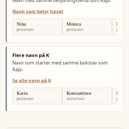
Navn med samme betydningstema som Kaja.
Navn som betyr havet
Nina
Monica
Mette
Jentenavn
Jentenavn
Jenten
Flere navn på K
Navn som starter med samme bokstav som
Kaja.
Se alle navn på K
Karin
Konstantinos
Kriste
Jentenavn
Guttenavn
Jenten