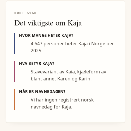
KORT SVAR
Det viktigste om
Kaja
HVOR MANGE HETER
KAJA
?
4 647 personer heter Kaja i Norge per
2025.
HVA BETYR
KAJA
?
Stavevariant av Kaia, kjæleform av
blant annet Karen og Karin.
NÅR ER NAVNEDAGEN?
Vi har ingen registrert norsk
navnedag for Kaja.