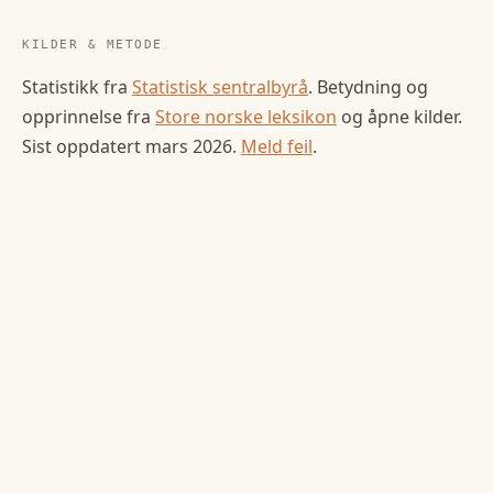
KILDER & METODE
Statistikk fra
Statistisk sentralbyrå
. Betydning og
opprinnelse fra
Store norske leksikon
og åpne kilder.
Sist oppdatert
mars 2026
.
Meld feil
.