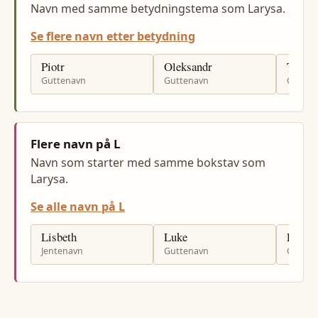
Navn med samme betydningstema som Larysa.
Se flere navn etter betydning
Piotr
Oleksandr
Tomas
Guttenavn
Guttenavn
Gutten
Flere navn på L
Navn som starter med samme bokstav som
Larysa.
Se alle navn på L
Lisbeth
Luke
Loke
Jentenavn
Guttenavn
Gutten