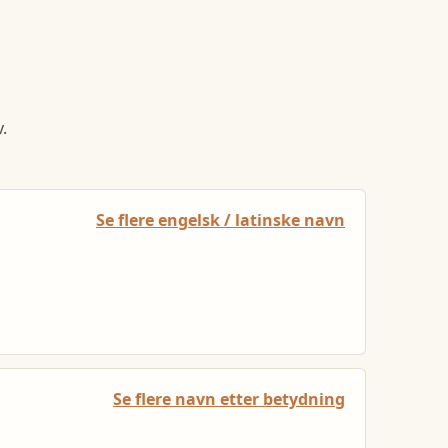
.
Se flere engelsk / latinske navn
Se flere navn etter betydning