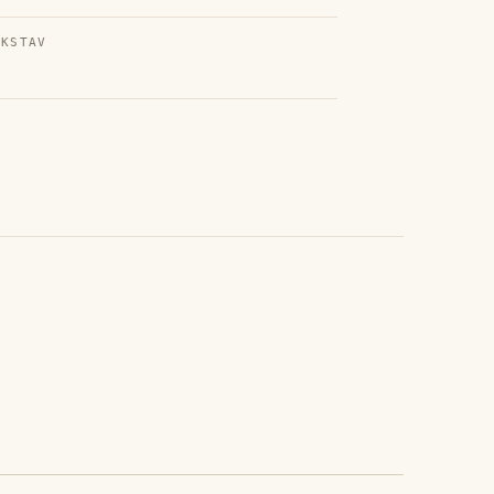
OKSTAV