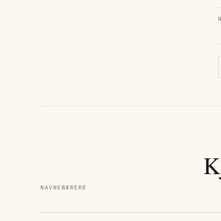
K
NAVNEBÆRERE