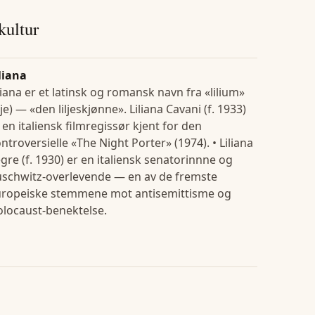
 kultur
liana
liana er et latinsk og romansk navn fra «lilium»
ilje) — «den liljeskjønne». Liliana Cavani (f. 1933)
 en italiensk filmregissør kjent for den
ntroversielle «The Night Porter» (1974). • Liliana
gre (f. 1930) er en italiensk senatorinnne og
schwitz-overlevende — en av de fremste
uropeiske stemmene mot antisemittisme og
locaust-benektelse.