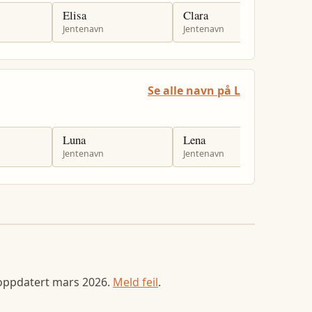
Elisa
Clara
M
Jentenavn
Jentenavn
G
Se alle navn på L
Luna
Lena
L
Jentenavn
Jentenavn
G
 oppdatert
mars 2026
.
Meld feil
.