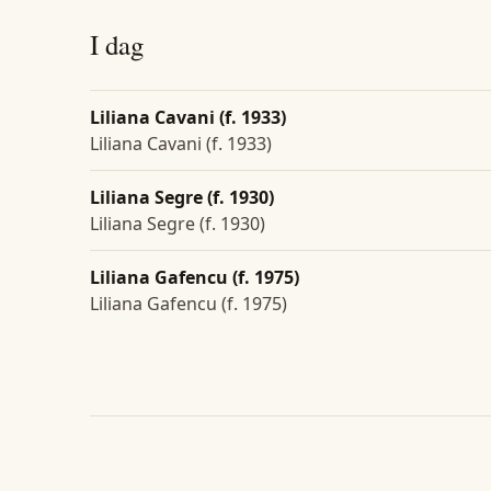
I dag
Liliana Cavani (f. 1933)
Liliana Cavani (f. 1933)
Liliana Segre (f. 1930)
Liliana Segre (f. 1930)
Liliana Gafencu (f. 1975)
Liliana Gafencu (f. 1975)