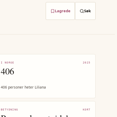
Lagrede
Søk
I NORGE
2025
406
406 personer heter Liliana
BETYDNING
KORT