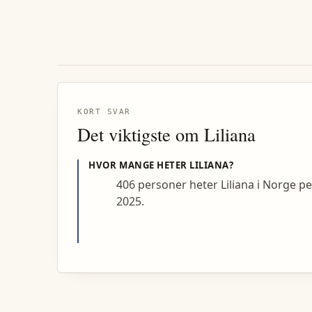
KORT SVAR
Det viktigste om
Liliana
HVOR MANGE HETER
LILIANA
?
406 personer heter Liliana i Norge pe
2025.