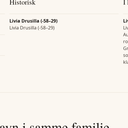
Historisk
I
Livia Drusilla (-58–29)
Li
Livia Drusilla (-58–29)
Li
Au
ro
Gr
so
kl
avn i samme familie