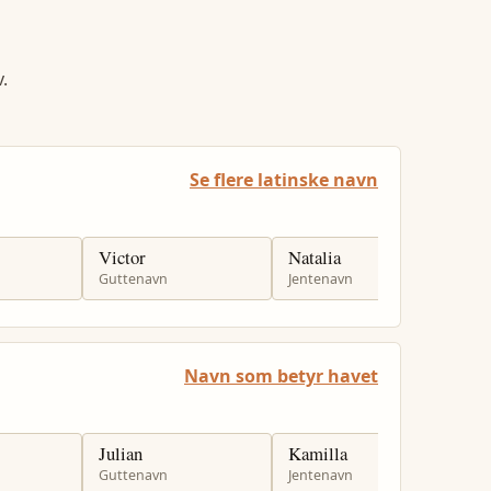
.
Se flere latinske navn
Victor
Natalia
M
Guttenavn
Jentenavn
G
Navn som betyr havet
Julian
Kamilla
T
Guttenavn
Jentenavn
J