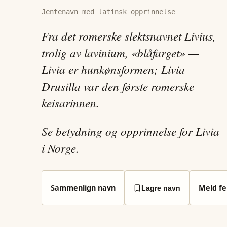
Jentenavn med latinsk opprinnelse
Fra det romerske slektsnavnet Livius,
trolig av lavinium, «blåfarget» —
Livia er hunkønsformen; Livia
Drusilla var den første romerske
keisarinnen.
Se betydning og opprinnelse for Livia
i Norge.
Sammenlign navn
Meld fei
Lagre navn