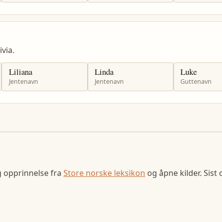
via.
Liliana
Linda
Luke
Jentenavn
Jentenavn
Guttenavn
g opprinnelse fra
Store norske leksikon
og åpne kilder. Sist