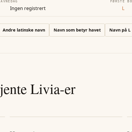
NAVNEDAG
FØRSTE B
Ingen registrert
L
Andre
latinske
navn
Navn som betyr havet
Navn på
L
jente
Livia
-er