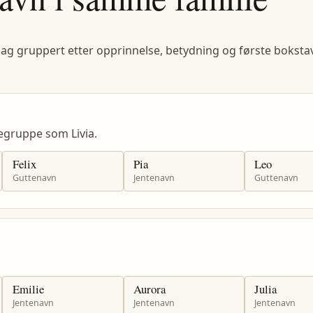
lag gruppert etter opprinnelse, betydning og første bokstav
egruppe som Livia.
Felix
Pia
Leo
Guttenavn
Jentenavn
Guttenavn
Emilie
Aurora
Julia
Jentenavn
Jentenavn
Jentenavn