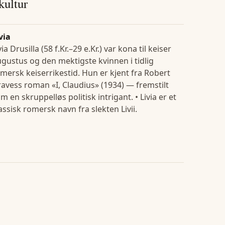
 kultur
via
via Drusilla (58 f.Kr.–29 e.Kr.) var kona til keiser
gustus og den mektigste kvinnen i tidlig
mersk keiserrikestid. Hun er kjent fra Robert
avess roman «I, Claudius» (1934) — fremstilt
m en skruppelløs politisk intrigant. • Livia er et
assisk romersk navn fra slekten Livii.