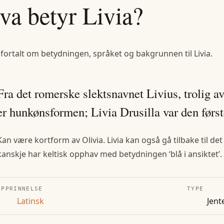
va betyr
Livia
?
 fortalt om betydningen, språket og bakgrunnen til
Livia
.
Fra det romerske slektsnavnet Livius, trolig a
er hunkønsformen; Livia Drusilla var den førs
Kan være kortform av Olivia. Livia kan også gå tilbake til de
kanskje har keltisk opphav med betydningen ‘blå i ansiktet’.
OPPRINNELSE
TYPE
Latinsk
Jent