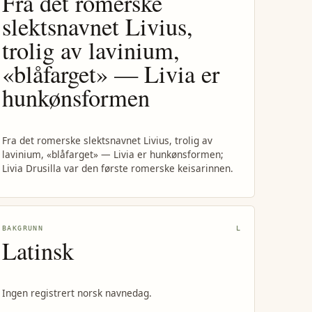
Fra det romerske
slektsnavnet Livius,
trolig av lavinium,
«blåfarget» — Livia er
hunkønsformen
Fra det romerske slektsnavnet Livius, trolig av
lavinium, «blåfarget» — Livia er hunkønsformen;
Livia Drusilla var den første romerske keisarinnen.
BAKGRUNN
L
Latinsk
Ingen registrert norsk navnedag.