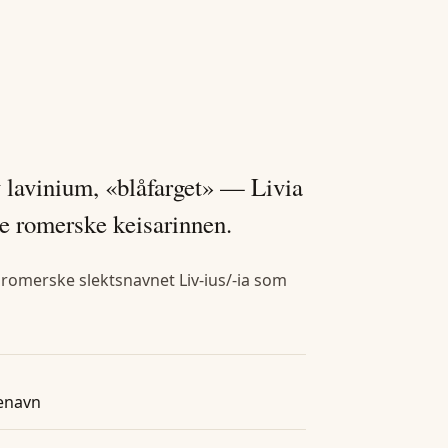
v lavinium, «blåfarget» — Livia
te romerske keisarinnen.
t romerske slektsnavnet Liv-ius/-ia som
enavn