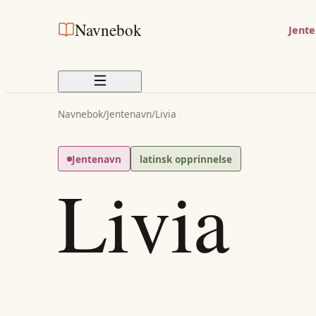
Navnebok
Jent
Navnebok
/
Jentenavn
/
Livia
Jentenavn
latinsk opprinnelse
Livia