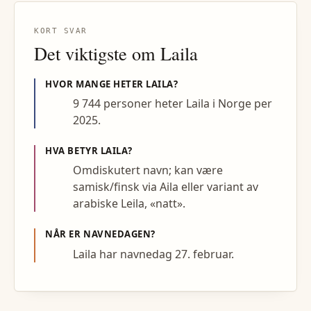
KORT SVAR
Det viktigste om
Laila
HVOR MANGE HETER
LAILA
?
9 744 personer heter Laila i Norge per
2025.
HVA BETYR
LAILA
?
Omdiskutert navn; kan være
samisk/finsk via Aila eller variant av
arabiske Leila, «natt».
NÅR ER NAVNEDAGEN?
Laila har navnedag 27. februar.