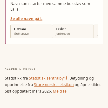
Navn som starter med samme bokstav som
Laila.
Se alle navn på L
Lavrans
Lisbet
Lisa
Guttenavn
Jentenavn
Jenten
KILDER & METODE
Statistikk fra
Statistisk sentralbyrå
. Betydning og
opprinnelse fra
Store norske leksikon
og åpne kilder.
Sist oppdatert
mars 2026
.
Meld feil
.