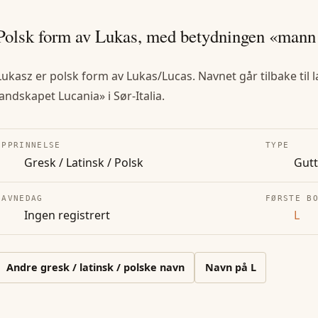
Polsk form av Lukas, med betydningen «mann 
Lukasz er polsk form av Lukas/Lucas. Navnet går tilbake til
landskapet Lucania» i Sør-Italia.
OPPRINNELSE
TYPE
Gresk / Latinsk / Polsk
Gut
NAVNEDAG
FØRSTE B
Ingen registrert
L
Andre
gresk / latinsk / polske
navn
Navn på
L