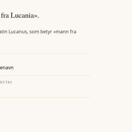
fra Lucania».
 latin Lucanus, som betyr «mann fra
tenavn
OKSTAV