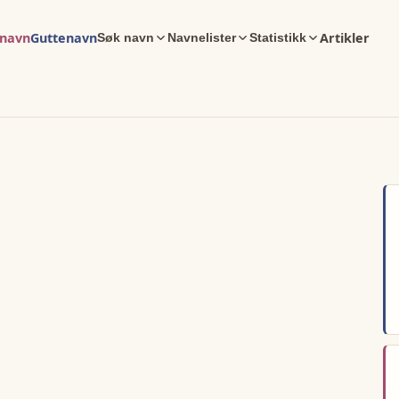
enavn
Guttenavn
Artikler
Søk navn
Navnelister
Statistikk