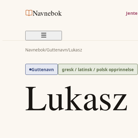
Navnebok
Jent
Navnebok
/
Guttenavn
/
Lukasz
Guttenavn
gresk / latinsk / polsk opprinnelse
Lukasz