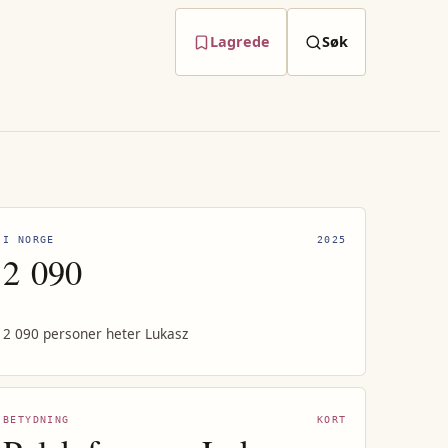
Lagrede
Søk
I NORGE
2025
2 090
2 090 personer heter Lukasz
BETYDNING
KORT