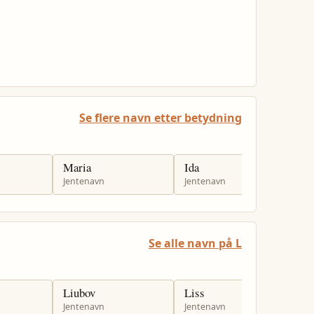
Se flere navn etter betydning
Maria
Ida
D
Jentenavn
Jentenavn
G
Se alle navn på L
Liubov
Liss
L
Jentenavn
Jentenavn
J