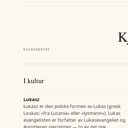
K
NAVNEBÆRERE
I kultur
Lukasz
Łukasz er den polske formen av Lukas (gresk
Loukas: «fra Lucania» eller «lysmann»). Lukas
evangelisten er forfatter av Lukasevangeliet og
Apostlenes gjerninger — to av det nye