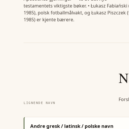
testamentets viktigste bøker. • Łukasz Fabiański (
1985), polsk fotballmålvakt, og Łukasz Piszczek (
1985) er kjente bærere.
N
Fors
LIGNENDE NAVN
Andre gresk / latinsk / polske navn