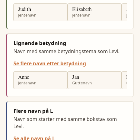
Judith
Elizabeth
Annie
Jentenavn
Jentenavn
Jenten
Lignende betydning
Navn med samme betydningstema som Levi.
Se flere navn etter betydning
Anne
Jan
Per
Jentenavn
Guttenavn
Gutten
Flere navn på L
Navn som starter med samme bokstav som
Levi.
Se alle navn på L