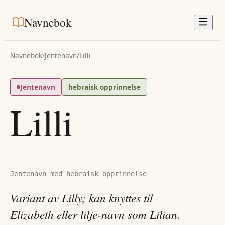
Navnebok
Navnebok
/
Jentenavn
/
Lilli
Jentenavn
hebraisk opprinnelse
Lilli
Jentenavn med hebraisk opprinnelse
Variant av Lilly; kan knyttes til
Elizabeth eller lilje-navn som Lilian.