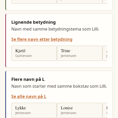
Lignende betydning
Navn med samme betydningstema som Lilli.
Se flere navn etter betydning
Kjetil
Trine
Åse
Guttenavn
Jentenavn
Jenten
Flere navn på L
Navn som starter med samme bokstav som Lilli.
Se alle navn på L
Lykke
Louise
Lorent
Jentenavn
Jentenavn
Gutten