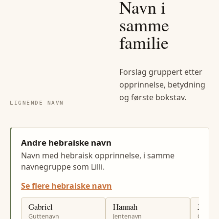
Navn i
samme
familie
Forslag gruppert etter
opprinnelse, betydning
og første bokstav.
LIGNENDE NAVN
Andre hebraiske navn
Navn med hebraisk opprinnelse, i samme
navnegruppe som Lilli.
Se flere hebraiske navn
Gabriel
Hannah
Joach
Guttenavn
Jentenavn
Gutten