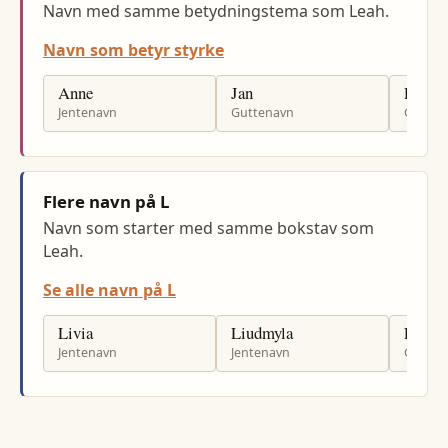
Navn med samme betydningstema som Leah.
Navn som betyr styrke
Anne
Jan
Per
Jentenavn
Guttenavn
Gutten
Flere navn på L
Navn som starter med samme bokstav som
Leah.
Se alle navn på L
Livia
Liudmyla
Lavra
Jentenavn
Jentenavn
Gutten