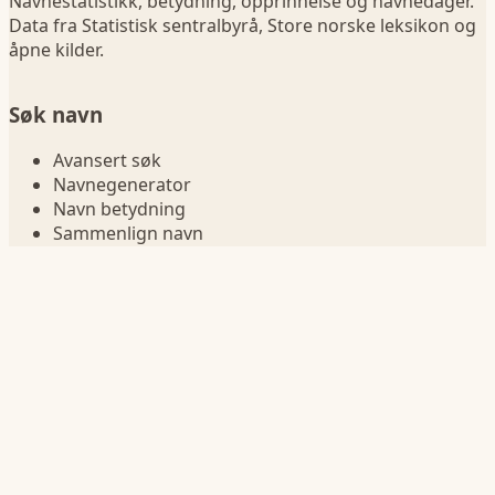
Navnestatistikk, betydning, opprinnelse og navnedager.
Data fra Statistisk sentralbyrå, Store norske leksikon og
åpne kilder.
Søk navn
Avansert søk
Navnegenerator
Navn betydning
Sammenlign navn
Navn i fødselsår
Navnelister
Jentenavn
Guttenavn
Korte navn
Lange navn