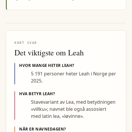
KORT SVAR
Det viktigste om
Leah
HVOR MANGE HETER
LEAH
?
5 191 personer heter Leah i Norge per
2025.
HVA BETYR
LEAH
?
Stavevariant av Lea, med betydningen
«villku»; navnet ble også assosiert
med latin lea, «løvinne».
NÅR ER NAVNEDAGEN?