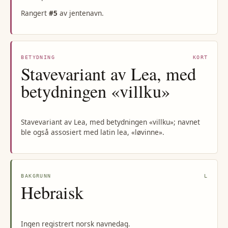
Rangert
#
5
av
jentenavn
.
BETYDNING
KORT
Stavevariant av Lea, med
betydningen «villku»
Stavevariant av Lea, med betydningen «villku»; navnet
ble også assosiert med latin lea, «løvinne».
BAKGRUNN
L
Hebraisk
Ingen registrert norsk navnedag.