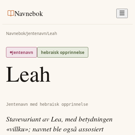
Navnebok
Navnebok
/
Jentenavn
/
Leah
Jentenavn
hebraisk opprinnelse
Leah
Jentenavn med hebraisk opprinnelse
Stavevariant av Lea, med betydningen
«villku»; navnet ble også assosiert