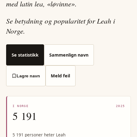
med latin lea, «løvinne».
Se betydning og popularitet for Leah i
Norge.
Se statistikk
Sammenlign navn
Meld feil
Lagre navn
I NORGE
2025
5 191
5 191 personer heter Leah