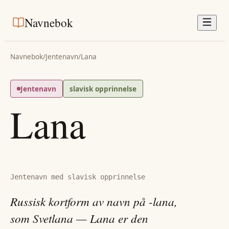
Navnebok
Navnebok
/
Jentenavn
/
Lana
Jentenavn
slavisk opprinnelse
Lana
Jentenavn med slavisk opprinnelse
Russisk kortform av navn på -lana,
som Svetlana — Lana er den