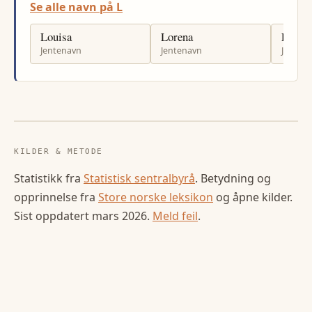
Se alle navn på L
Louisa
Lorena
Lia
Jentenavn
Jentenavn
Jenten
KILDER & METODE
Statistikk fra
Statistisk sentralbyrå
. Betydning og
opprinnelse fra
Store norske leksikon
og åpne kilder.
Sist oppdatert
mars 2026
.
Meld feil
.