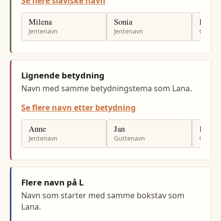
Se flere slaviske navn
Milena
Sonia
Bogda
Jentenavn
Jentenavn
Gutten
Lignende betydning
Navn med samme betydningstema som Lana.
Se flere navn etter betydning
Anne
Jan
Kjell
Jentenavn
Guttenavn
Gutten
Flere navn på L
Navn som starter med samme bokstav som
Lana.