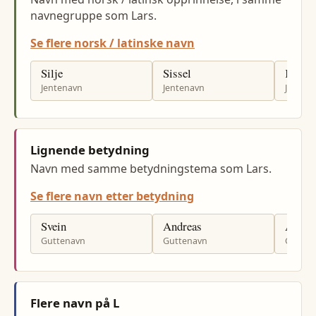
navnegruppe som Lars.
Se flere norsk / latinske navn
Silje
Sissel
Kjerst
Jentenavn
Jentenavn
Jenten
Lignende betydning
Navn med samme betydningstema som Lars.
Se flere navn etter betydning
Svein
Andreas
Alexa
Guttenavn
Guttenavn
Gutten
Flere navn på L