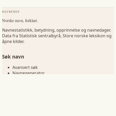
NAVNEBOK
Norske navn, forklart.
Navnestatistikk, betydning, opprinnelse og navnedager.
Data fra Statistisk sentralbyrå, Store norske leksikon og
åpne kilder.
Søk navn
Avansert søk
Navnegenerator
Navn betydning
Sammenlign navn
Navn i fødselsår
Navnelister