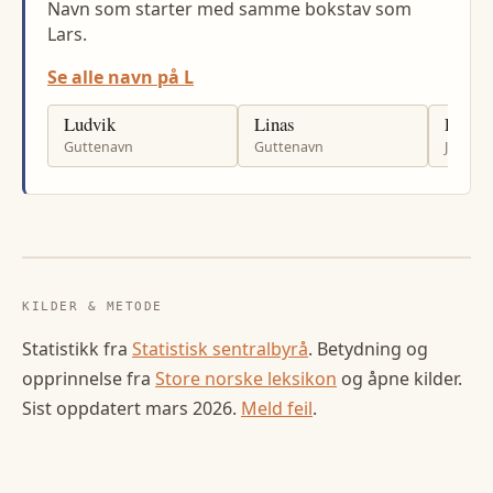
Navn som starter med samme bokstav som
Lars.
Se alle navn på L
Ludvik
Linas
Liudm
Guttenavn
Guttenavn
Jenten
KILDER & METODE
Statistikk fra
Statistisk sentralbyrå
. Betydning og
opprinnelse fra
Store norske leksikon
og åpne kilder.
Sist oppdatert
mars 2026
.
Meld feil
.