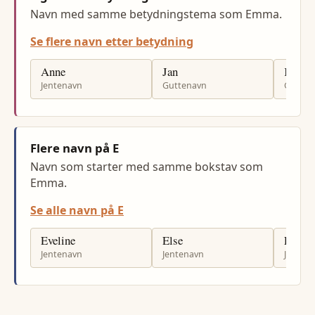
Navn med samme betydningstema som Emma.
Se flere navn etter betydning
Anne
Jan
Kjell
Jentenavn
Guttenavn
Gutten
Flere navn på E
Navn som starter med samme bokstav som
Emma.
Se alle navn på E
Eveline
Else
Elif
Jentenavn
Jentenavn
Jenten