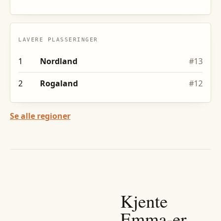
LAVERE PLASSERINGER
1
Nordland
#
13
2
Rogaland
#
12
Se alle regioner
Kjente
Emma
-er