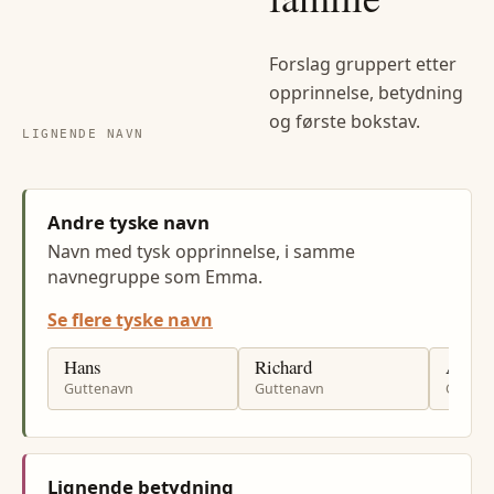
Forslag gruppert etter
opprinnelse, betydning
og første bokstav.
LIGNENDE NAVN
Andre tyske navn
Navn med tysk opprinnelse, i samme
navnegruppe som Emma.
Se flere tyske navn
Hans
Richard
Anton
Guttenavn
Guttenavn
Gutten
Lignende betydning