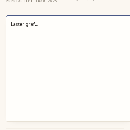
POPULARITET 1880-
2025
Laster graf...