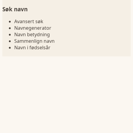
Søk navn
Avansert søk
Navnegenerator
Navn betydning
Sammenlign navn
Navn i fødselsår
Navnelister
Jentenavn
Guttenavn
Korte navn
Lange navn
Navn på bokstav