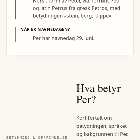
Norsk form av Peter, via norrønt Pétr
og latin Petrus fra gresk Petros, med
betydningen «stein, berg, klippe».
NÅR ER NAVNEDAGEN?
Per har navnedag 29. juni.
Hva betyr
Per
?
Kort fortalt om
betydningen, språket
og bakgrunnen til
Per
.
BETYDNING & OPPRINNELSE