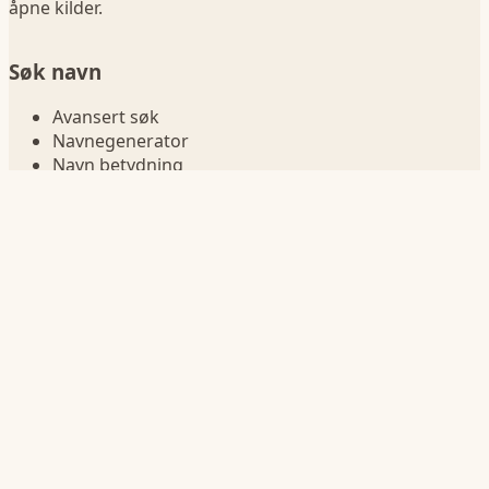
åpne kilder.
Søk navn
Avansert søk
Navnegenerator
Navn betydning
Sammenlign navn
Navn i fødselsår
Navnelister
Jentenavn
Guttenavn
Korte navn
Lange navn
Navn på bokstav