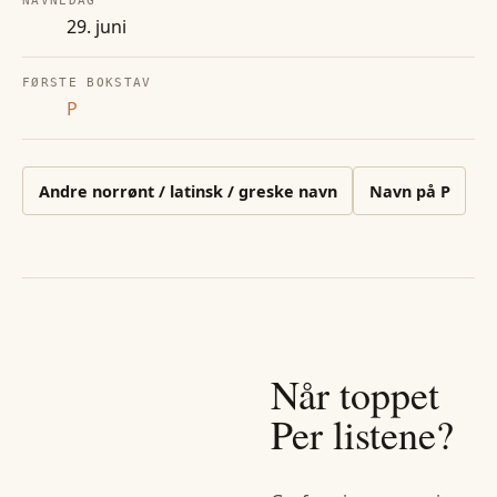
NAVNEDAG
29. juni
FØRSTE BOKSTAV
P
Andre
norrønt / latinsk / greske
navn
Navn på
P
Når toppet
Per
listene?