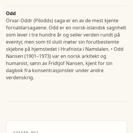
Odd
Örvar-Oddr (Pilodds) saga er en av de mest kjente
fornaldarsagaene. Odd er en norsk-islandsk sagnhelt
som lever i tre hundre år og seiler verden rundt på
eventyr, men som til slutt møter sin forutbestemte
skjebne på hjemstedet i Hrafnista i Namdalen. • Odd
Nansen (1901–1973) var en norsk arkitekt og
humanist, sønn av Fridtjof Nansen, kjent for sin
dagbok fra konsentrasjonsleir under andre
verdenskrig.
VISSTE DU?