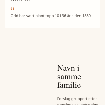
01
Odd har vært blant topp 10 i 36 år siden 1880.
Navn i
samme
familie
Forslag gruppert etter
opprinnelse, betydning