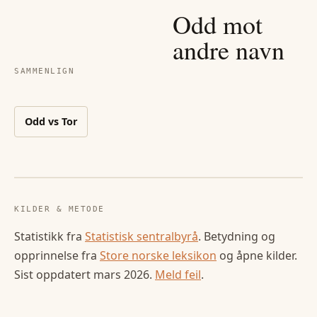
Odd
mot
andre navn
SAMMENLIGN
Odd
vs
Tor
KILDER & METODE
Statistikk fra
Statistisk sentralbyrå
. Betydning og
opprinnelse fra
Store norske leksikon
og åpne kilder.
Sist oppdatert
mars 2026
.
Meld feil
.