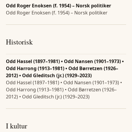
Odd Roger Enoksen (f. 1954) – Norsk politiker
Odd Roger Enoksen (f. 1954) – Norsk politiker
Historisk
Odd Hassel (1897–1981) • Odd Nansen (1901–1973) •
Odd Harrong (1913–1981) • Odd Børretzen (1926–
2012) • Odd Gleditsch (jr.) (1929–2023)
Odd Hassel (1897–1981) • Odd Nansen (1901–1973) •
Odd Harrong (1913–1981) • Odd Børretzen (1926–
2012) • Odd Gleditsch (jr.) (1929–2023)
I kultur