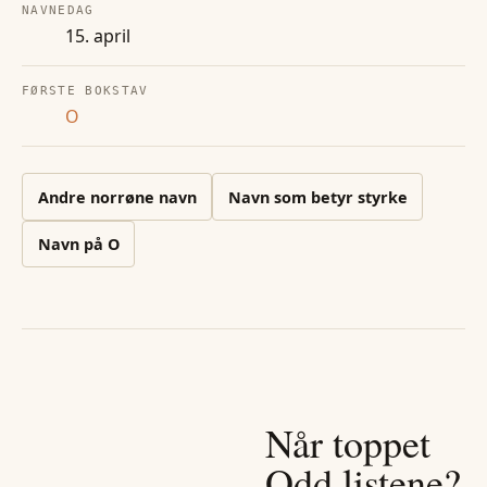
NAVNEDAG
15. april
FØRSTE BOKSTAV
O
Andre
norrøne
navn
Navn som betyr styrke
Navn på
O
Når toppet
Odd
listene?