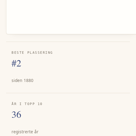
BESTE PLASSERING
#2
siden 1880
ÅR I TOPP 10
36
registrerte år