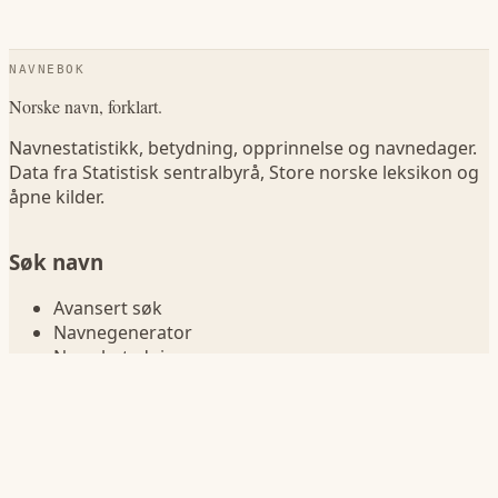
NAVNEBOK
Norske navn, forklart.
Navnestatistikk, betydning, opprinnelse og navnedager.
Data fra Statistisk sentralbyrå, Store norske leksikon og
åpne kilder.
Søk navn
Avansert søk
Navnegenerator
Navn betydning
Sammenlign navn
Navn i fødselsår