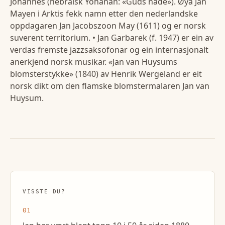
Johannes (hebraisk Yohanan: «Guds nåde»). Øya Jan
Mayen i Arktis fekk namn etter den nederlandske
oppdagaren Jan Jacobszoon May (1611) og er norsk
suverent territorium. • Jan Garbarek (f. 1947) er ein av
verdas fremste jazzsaksofonar og ein internasjonalt
anerkjend norsk musikar. «Jan van Huysums
blomsterstykke» (1840) av Henrik Wergeland er eit
norsk dikt om den flamske blomstermalaren Jan van
Huysum.
VISSTE DU?
01