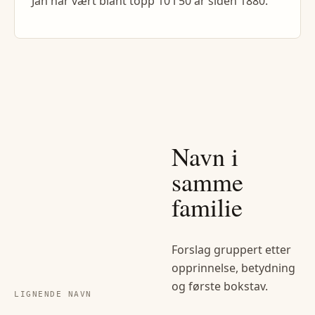
Jan har vært blant topp 10 i 50 år siden 1880.
Navn i
samme
familie
Forslag gruppert etter
opprinnelse, betydning
og første bokstav.
LIGNENDE NAVN