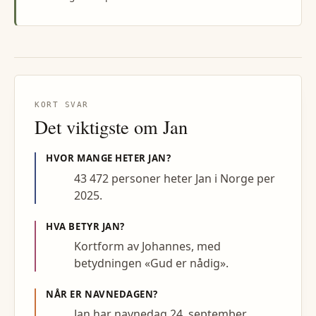
KORT SVAR
Det viktigste om
Jan
HVOR MANGE HETER
JAN
?
43 472 personer heter Jan i Norge per
2025.
HVA BETYR
JAN
?
Kortform av Johannes, med
betydningen «Gud er nådig».
NÅR ER NAVNEDAGEN?
Jan har navnedag 24. september.