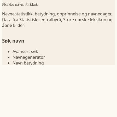
Norske navn, forklart.
Navnestatistikk, betydning, opprinnelse og navnedager.
Data fra Statistisk sentralbyrå, Store norske leksikon og
åpne kilder.
Søk navn
Avansert søk
Navnegenerator
Navn betydning
Sammenlign navn
Navn i fødselsår
Navnelister
Jentenavn
Guttenavn