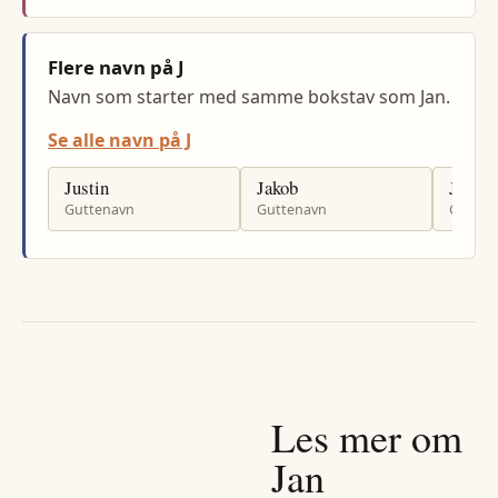
Flere navn på J
Navn som starter med samme bokstav som Jan.
Se alle navn på J
Justin
Jakob
Jardar
Guttenavn
Guttenavn
Gutten
Les mer om
Jan