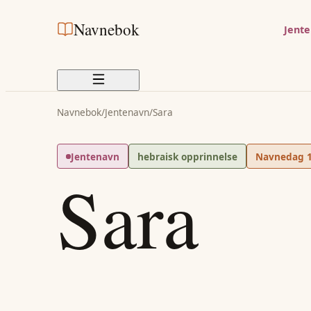
Navnebok
Jent
Navnebok
/
Jentenavn
/
Sara
Jentenavn
hebraisk opprinnelse
Navnedag
Sara