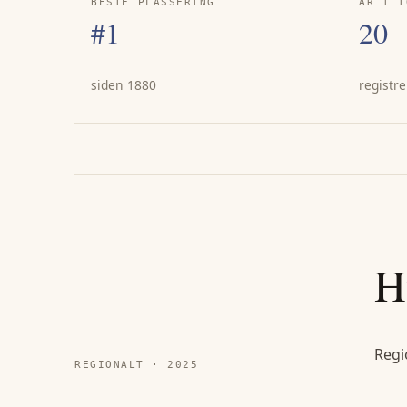
BESTE PLASSERING
ÅR I T
#1
20
siden 1880
registre
H
Regi
REGIONALT ·
2025