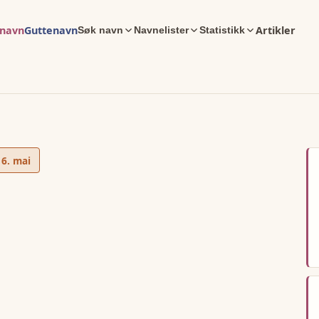
enavn
Guttenavn
Artikler
Søk navn
Navnelister
Statistikk
16. mai