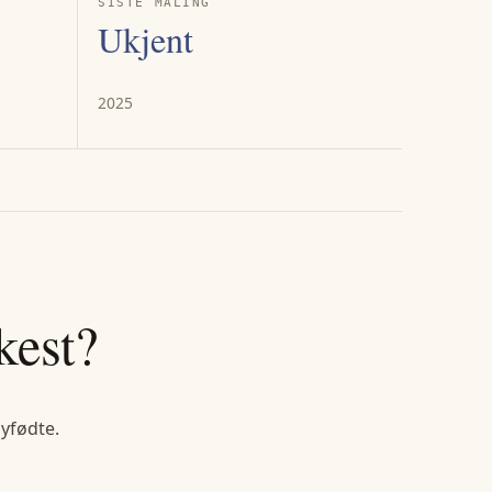
SISTE MÅLING
Ukjent
2025
kest?
nyfødte.