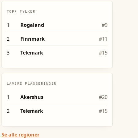
TOPP FYLKER
1
Rogaland
#
9
2
Finnmark
#
11
3
Telemark
#
15
LAVERE PLASSERINGER
1
Akershus
#
20
2
Telemark
#
15
Se alle regioner