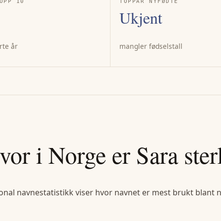
OPP 10
TOPPÅR NYFØDTE
Ukjent
rte år
mangler fødselstall
vor i Norge er
Sara
ster
onal navnestatistikk viser hvor navnet er mest brukt blant 