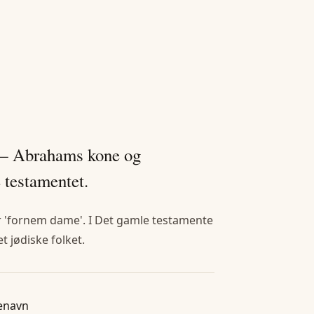
» — Abrahams kone og
 testamentet.
er 'fornem dame'. I Det gamle testamente
 jødiske folket.
enavn