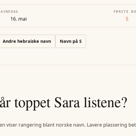
NAVNEDAG
FØRSTE B
16. mai
S
Andre
hebraiske
navn
Navn på
S
år toppet
Sara
listene?
en viser rangering blant norske navn. Lavere plassering bet