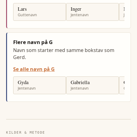
Lars
Inger
Marit
Guttenavn
Jentenavn
Jenten
Flere navn på G
Navn som starter med samme bokstav som
Gerd.
Se alle navn på G
Gyda
Gabriella
Gjerm
Jentenavn
Jentenavn
Gutten
KILDER & METODE