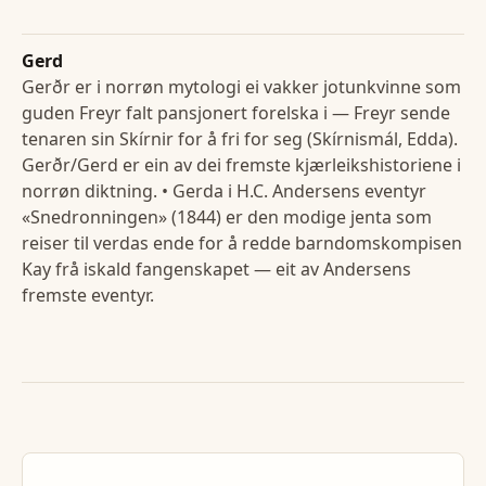
Gerd
Gerðr er i norrøn mytologi ei vakker jotunkvinne som
guden Freyr falt pansjonert forelska i — Freyr sende
tenaren sin Skírnir for å fri for seg (Skírnismál, Edda).
Gerðr/Gerd er ein av dei fremste kjærleikshistoriene i
norrøn diktning. • Gerda i H.C. Andersens eventyr
«Snedronningen» (1844) er den modige jenta som
reiser til verdas ende for å redde barndomskompisen
Kay frå iskald fangenskapet — eit av Andersens
fremste eventyr.