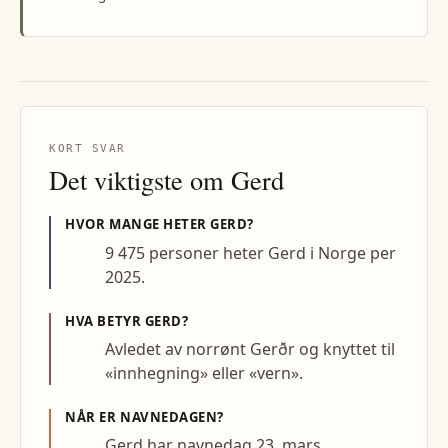
KORT SVAR
Det viktigste om
Gerd
HVOR MANGE HETER
GERD
?
9 475 personer heter Gerd i Norge per
2025.
HVA BETYR
GERD
?
Avledet av norrønt Gerðr og knyttet til
«innhegning» eller «vern».
NÅR ER NAVNEDAGEN?
Gerd har navnedag 23. mars.