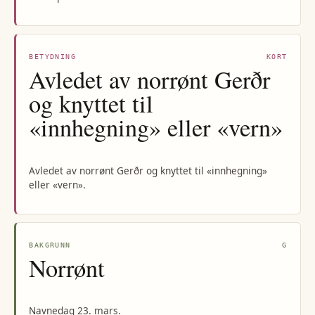
BETYDNING
KORT
Avledet av norrønt Gerðr
og knyttet til
«innhegning» eller «vern»
Avledet av norrønt Gerðr og knyttet til «innhegning»
eller «vern».
BAKGRUNN
G
Norrønt
Navnedag 23. mars.