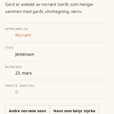
Gerd er avledet av norrønt Gerðr, som henger
sammen med garðr, «innhegning, vern».
OPPRINNELSE
Norrønt
TYPE
Jentenavn
NAVNEDAG
23. mars
FØRSTE BOKSTAV
G
Andre
norrøne
navn
Navn som betyr styrke