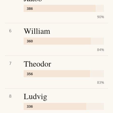
386
90
%
William
6
360
84
%
Theodor
7
356
83
%
Ludvig
8
336