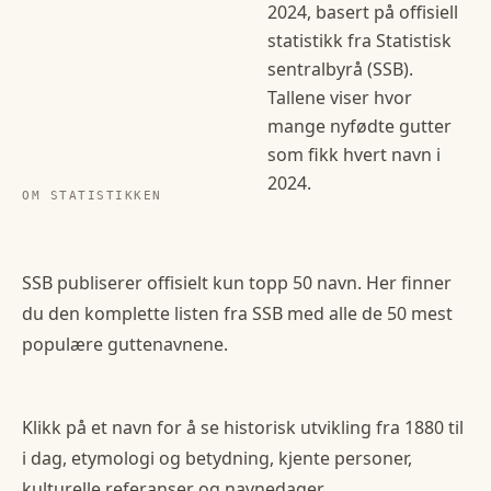
2024
, basert på offisiell
statistikk fra Statistisk
sentralbyrå (SSB).
Tallene viser hvor
mange nyfødte
gutter
som fikk hvert navn i
2024
.
OM STATISTIKKEN
SSB publiserer offisielt kun topp 50 navn. Her finner
du den komplette listen fra SSB med alle de 50 mest
populære
guttenavn
ene.
Klikk på et navn for å se historisk utvikling fra 1880 til
i dag, etymologi og betydning, kjente personer,
kulturelle referanser og navnedager.