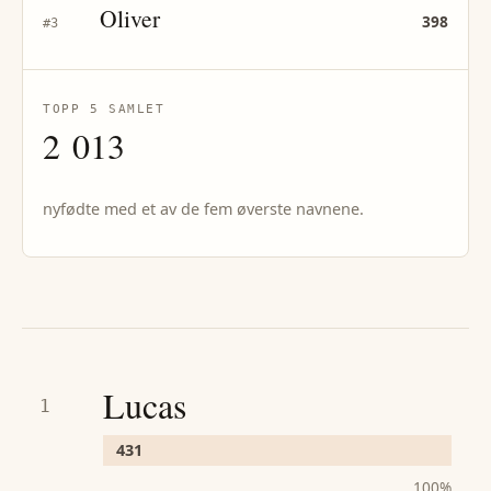
Oliver
398
#
3
TOPP 5 SAMLET
2 013
nyfødte med et av de fem øverste navnene.
Lucas
1
431
100
%