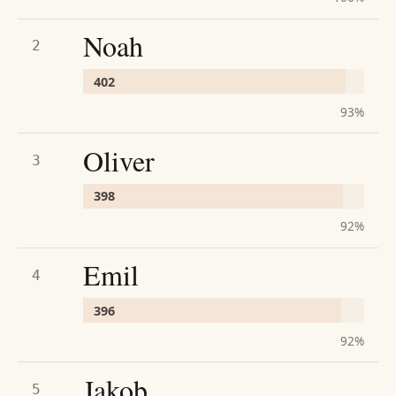
Noah
2
402
93
%
Oliver
3
398
92
%
Emil
4
396
92
%
Jakob
5