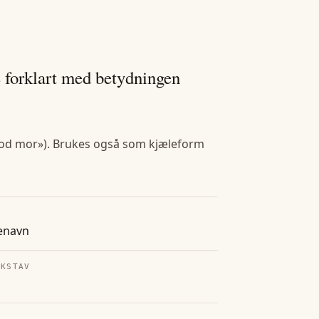
e forklart med betydningen
«god mor»). Brukes også som kjæleform
enavn
OKSTAV