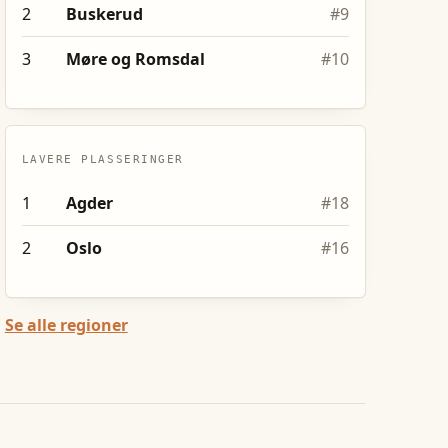
2
Buskerud
#
9
3
Møre og Romsdal
#
10
LAVERE PLASSERINGER
1
Agder
#
18
2
Oslo
#
16
Se alle regioner