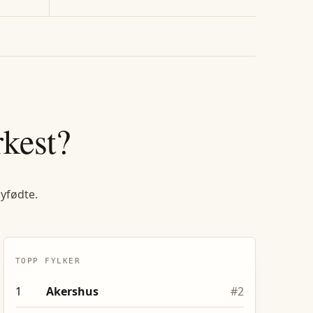
rkest?
nyfødte.
TOPP FYLKER
1
Akershus
#
2