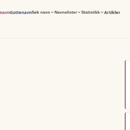
enavn
Guttenavn
Artikler
Søk navn
Navnelister
Statistikk