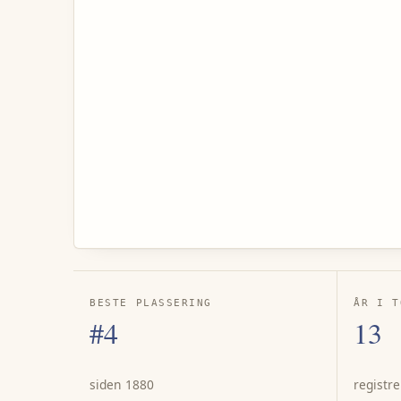
BESTE PLASSERING
ÅR I T
#4
13
siden 1880
registre