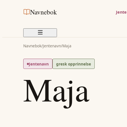
Navnebok
Jent
Navnebok
/
Jentenavn
/
Maja
Jentenavn
gresk opprinnelse
Maja