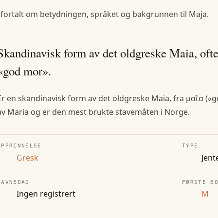
 fortalt om betydningen, språket og bakgrunnen til
Maja
.
Skandinavisk form av det oldgreske Maia, oft
«god mor».
Er en skandinavisk form av det oldgreske Maia, fra μαῖα (
av Maria og er den mest brukte stavemåten i Norge.
OPPRINNELSE
TYPE
Gresk
Jent
NAVNEDAG
FØRSTE B
Ingen registrert
M