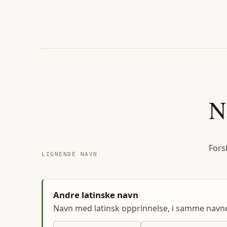
N
Fors
LIGNENDE NAVN
Andre latinske navn
Navn med latinsk opprinnelse, i samme navn