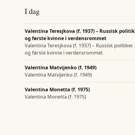
I dag
Valentina Teresjkova (f. 1937) – Russisk politik
og første kvinne i verdensrommet
Valentina Teresjkova (f. 1937) – Russisk politiker
og første kvinne i verdensrommet
Valentina Matvijenko (f. 1949)
Valentina Matvijenko (f. 1949)
Valentina Monetta (f. 1975)
Valentina Monetta (f. 1975)