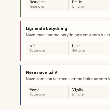
Benedicte
Emily
Jentenavn
Jentenavn
Lignende betydning
Navn med samme betydningstema som Valen
Alf
Liam
Guttenavn
Guttenavn
Flere navn på V
Navn som starter med samme bokstav som V
Vegar
Vigdis
Guttenavn
Jentenavn