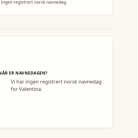
Ingen registrert norsk navnedag.
NÅR ER NAVNEDAGEN?
Vi har ingen registrert norsk navnedag
for Valentina.