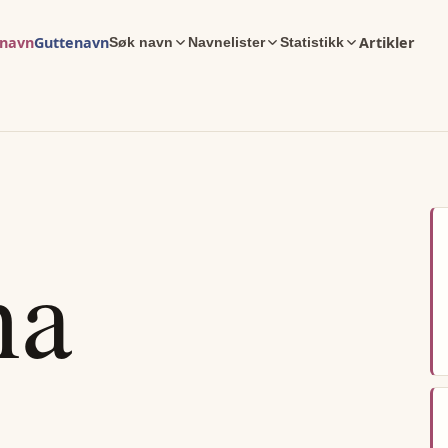
enavn
Guttenavn
Artikler
Søk navn
Navnelister
Statistikk
na