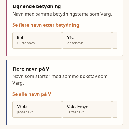
Lignende betydning
Navn med samme betydningstema som Varg.
Se flere navn etter betydning
Rolf
Ylva
Ulf
Guttenavn
Jentenavn
Gutten
Flere navn på V
Navn som starter med samme bokstav som
Varg.
Se alle navn på V
Viola
Volodymyr
Viktor
Jentenavn
Guttenavn
Jenten