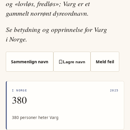
og «lovløs, fredløs»; Varg er et
gammelt norrønt dyreordnavn.
Se betydning og opprinnelse for Varg
i Norge.
Sammenlign navn
Meld feil
Lagre navn
I NORGE
2025
380
380 personer heter Varg