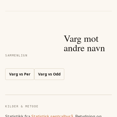
Varg
mot
andre navn
SAMMENLIGN
Varg
vs
Per
Varg
vs
Odd
KILDER & METODE
Statistikk fra
Statistisk sentralbyrå
. Betydning og