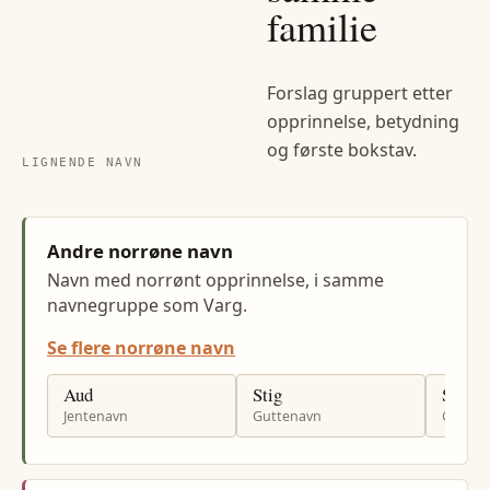
familie
Forslag gruppert etter
opprinnelse, betydning
og første bokstav.
LIGNENDE NAVN
Andre norrøne navn
Navn med norrønt opprinnelse, i samme
navnegruppe som Varg.
Se flere norrøne navn
Aud
Stig
Stein
Jentenavn
Guttenavn
Gutten