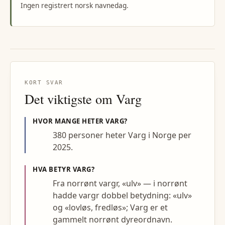
Ingen registrert norsk navnedag.
KORT SVAR
Det viktigste om
Varg
HVOR MANGE HETER
VARG
?
380 personer heter Varg i Norge per
2025.
HVA BETYR
VARG
?
Fra norrønt vargr, «ulv» — i norrønt
hadde vargr dobbel betydning: «ulv»
og «lovløs, fredløs»; Varg er et
gammelt norrønt dyreordnavn.