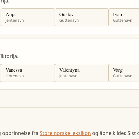
ija.
Anja
Gustav
Ivan
Jentenavn
Guttenavn
Guttenavn
ktorija.
Vanessa
Valentyna
Varg
Jentenavn
Jentenavn
Guttenavn
g opprinnelse fra
Store norske leksikon
og åpne kilder. Sist