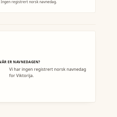
Ingen registrert norsk navnedag.
NÅR ER NAVNEDAGEN?
Vi har ingen registrert norsk navnedag
for Viktorija.