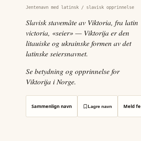
Jentenavn med latinsk / slavisk opprinnelse
Slavisk stavemåte av Viktoria, fra latin
victoria, «seier» — Viktorija er den
litauiske og ukrainske formen av det
latinske seiersnavnet.
Se betydning og opprinnelse for
Viktorija i Norge.
Sammenlign navn
Meld fei
Lagre navn