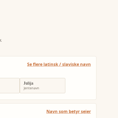
.
Se flere latinsk / slaviske navn
Julija
Jentenavn
Navn som betyr seier