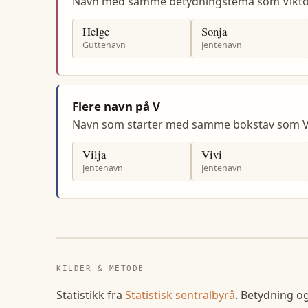
Navn med samme betydningstema som Viktor
Helge
Sonja
Guttenavn
Jentenavn
Flere navn på V
Navn som starter med samme bokstav som Vi
Vilja
Vivi
Jentenavn
Jentenavn
KILDER & METODE
Statistikk fra
Statistisk sentralbyrå
. Betydning o