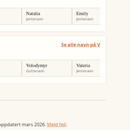
Natalia
Emily
T
Jentenavn
Jentenavn
J
Se alle navn på V
Volodymyr
Valeria
V
Guttenavn
Jentenavn
G
 oppdatert
mars 2026
.
Meld feil
.