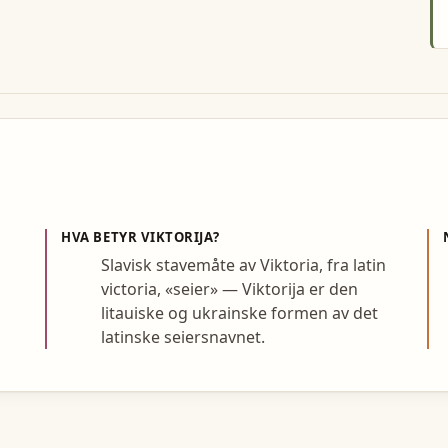
HVA BETYR
VIKTORIJA
?
Slavisk stavemåte av Viktoria, fra latin
victoria, «seier» — Viktorija er den
litauiske og ukrainske formen av det
latinske seiersnavnet.