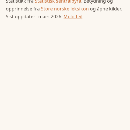
Statistikk fra
Statistisk sentralbyrå
. Betydning og
opprinnelse fra
Store norske leksikon
og åpne kilder.
Sist oppdatert
mars 2026
.
Meld feil
.