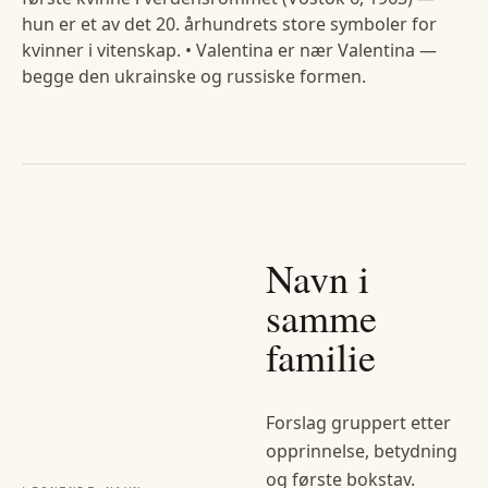
hun er et av det 20. århundrets store symboler for
kvinner i vitenskap. • Valentina er nær Valentina —
begge den ukrainske og russiske formen.
Navn i
samme
familie
Forslag gruppert etter
opprinnelse, betydning
og første bokstav.