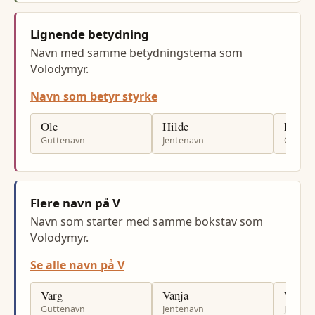
Lignende betydning
Navn med samme betydningstema som
Volodymyr.
Navn som betyr styrke
Ole
Hilde
Eirik
Guttenavn
Jentenavn
Gutten
Flere navn på V
Navn som starter med samme bokstav som
Volodymyr.
Se alle navn på V
Varg
Vanja
Valbo
Guttenavn
Jentenavn
Jenten