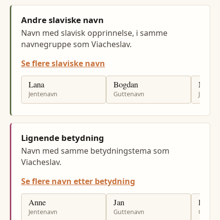
Andre slaviske navn
Navn med slavisk opprinnelse, i samme
navnegruppe som Viacheslav.
Se flere slaviske navn
Lana
Bogdan
Marija
Jentenavn
Guttenavn
Jenten
Lignende betydning
Navn med samme betydningstema som
Viacheslav.
Se flere navn etter betydning
Anne
Jan
Per
Jentenavn
Guttenavn
Gutten