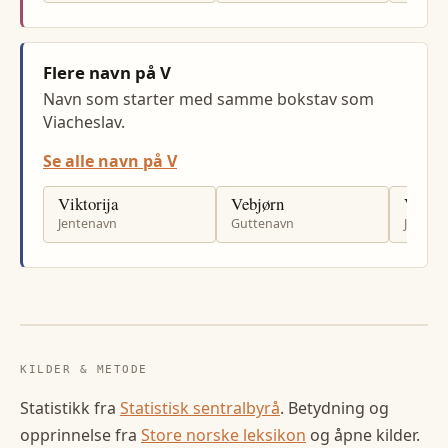
Flere navn på V
Navn som starter med samme bokstav som
Viacheslav.
Se alle navn på V
Viktorija
Vebjørn
Vigdi
Jentenavn
Guttenavn
Jenten
KILDER & METODE
Statistikk fra
Statistisk sentralbyrå
. Betydning og
opprinnelse fra
Store norske leksikon
og åpne kilder.