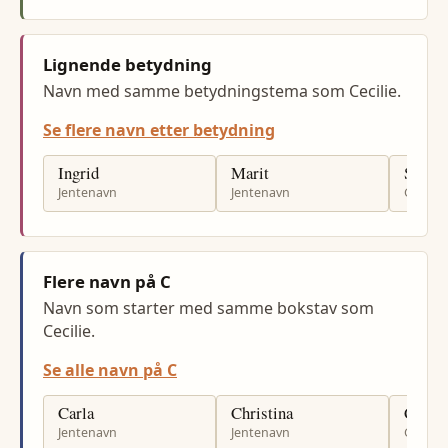
Lignende betydning
Navn med samme betydningstema som Cecilie.
Se flere navn etter betydning
Ingrid
Marit
Svein
Jentenavn
Jentenavn
Gutten
Flere navn på C
Navn som starter med samme bokstav som
Cecilie.
Se alle navn på C
Carla
Christina
Caspi
Jentenavn
Jentenavn
Gutten