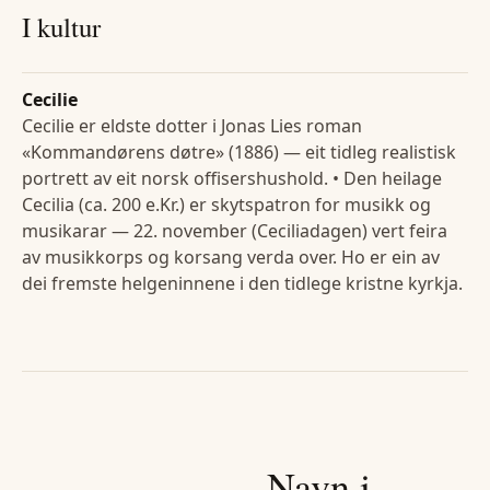
I kultur
Cecilie
Cecilie er eldste dotter i Jonas Lies roman
«Kommandørens døtre» (1886) — eit tidleg realistisk
portrett av eit norsk offisershushold. • Den heilage
Cecilia (ca. 200 e.Kr.) er skytspatron for musikk og
musikarar — 22. november (Ceciliadagen) vert feira
av musikkorps og korsang verda over. Ho er ein av
dei fremste helgeninnene i den tidlege kristne kyrkja.
Navn i