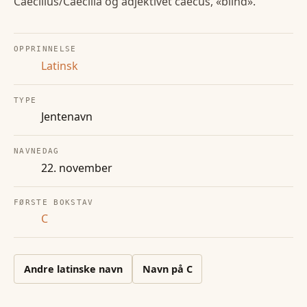
Caecilius/Caecilia og adjektivet caecus, «blind».
OPPRINNELSE
Latinsk
TYPE
Jentenavn
NAVNEDAG
22. november
FØRSTE BOKSTAV
C
Andre
latinske
navn
Navn på
C