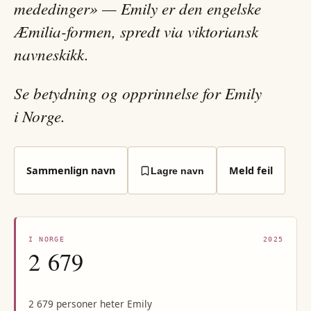
mededinger» — Emily er den engelske
Æmilia-formen, spredt via viktoriansk
navneskikk.
Se betydning og opprinnelse for Emily
i Norge.
Sammenlign navn
Meld feil
Lagre navn
I NORGE
2025
2 679
2 679 personer heter Emily