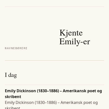
Kjente
Emily
-er
NAVNEBÆRERE
I dag
Emily Dickinson (1830–1886) – Amerikansk poet og
skribent
Emily Dickinson (1830–1886) – Amerikansk poet og
skribent