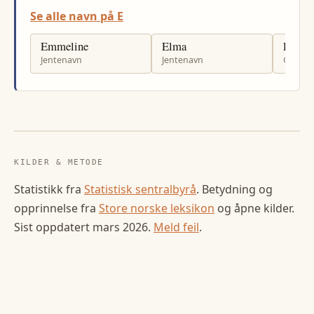
Se alle navn på E
Emmeline
Elma
Eskil
Jentenavn
Jentenavn
Gutten
KILDER & METODE
Statistikk fra
Statistisk sentralbyrå
. Betydning og
opprinnelse fra
Store norske leksikon
og åpne kilder.
Sist oppdatert
mars 2026
.
Meld feil
.