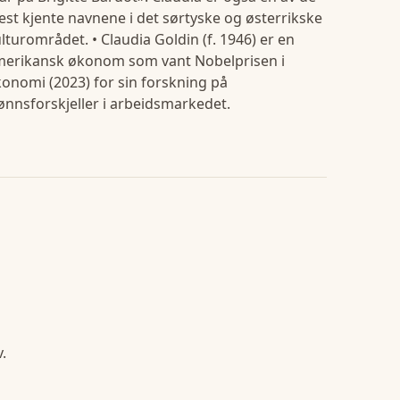
st kjente navnene i det sørtyske og østerrikske
lturområdet. • Claudia Goldin (f. 1946) er en
merikansk økonom som vant Nobelprisen i
onomi (2023) for sin forskning på
ønnsforskjeller i arbeidsmarkedet.
.