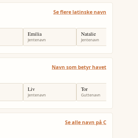
Se flere latinske navn
Emilia
Natalie
D
Jentenavn
Jentenavn
J
Navn som betyr havet
Liv
Tor
H
Jentenavn
Guttenavn
G
Se alle navn på C