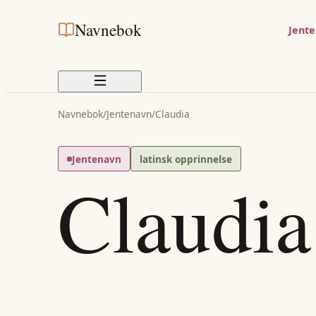
Navnebok
Jent
Navnebok
/
Jentenavn
/
Claudia
Jentenavn
latinsk opprinnelse
Claudia