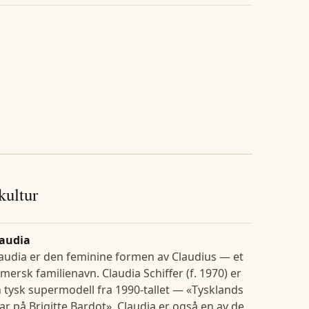
 kultur
laudia
audia er den feminine formen av Claudius — et
mersk familienavn. Claudia Schiffer (f. 1970) er
 tysk supermodell fra 1990-tallet — «Tysklands
ar på Brigitte Bardot». Claudia er også en av de