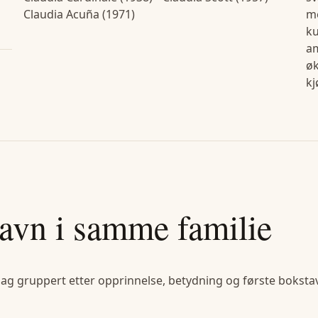
Claudia Acuña (1971)
me
ku
a
øk
kj
avn i samme familie
lag gruppert etter opprinnelse, betydning og første bokstav