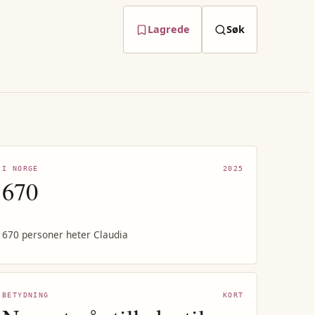
Lagrede
Søk
I NORGE
2025
670
670 personer heter Claudia
BETYDNING
KORT