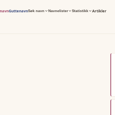
enavn
Guttenavn
Artikler
Søk navn
Navnelister
Statistikk