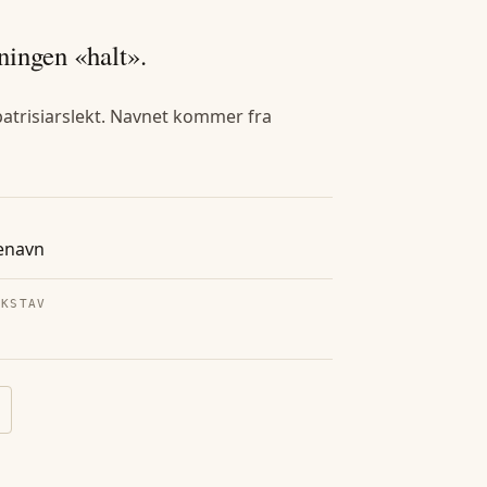
ningen «halt».
patrisiarslekt. Navnet kommer fra
enavn
OKSTAV