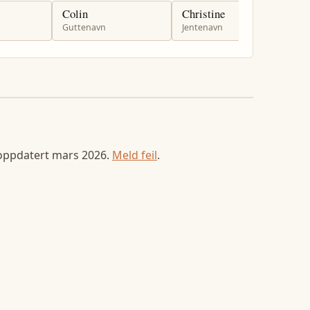
Colin
Christine
C
Guttenavn
Jentenavn
J
 oppdatert
mars 2026
.
Meld feil
.