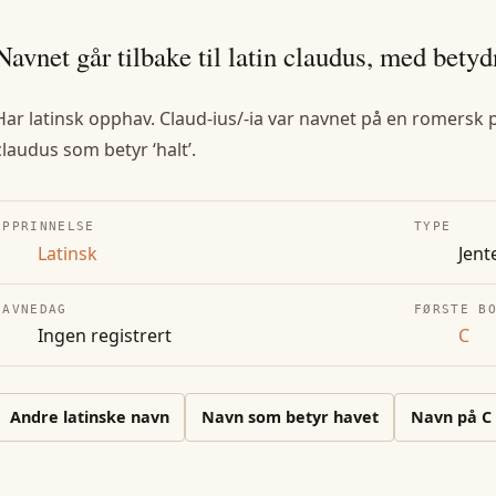
Navnet går tilbake til latin claudus, med betyd
Har latinsk opphav. Claud-ius/-ia var navnet på en romersk 
claudus som betyr ‘halt’.
OPPRINNELSE
TYPE
Latinsk
Jent
NAVNEDAG
FØRSTE B
Ingen registrert
C
Andre
latinske
navn
Navn som betyr havet
Navn på
C