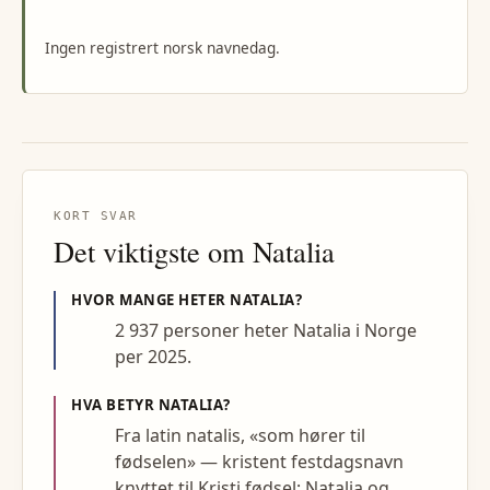
Ingen registrert norsk navnedag.
KORT SVAR
Det viktigste om
Natalia
HVOR MANGE HETER
NATALIA
?
2 937 personer heter Natalia i Norge
per 2025.
HVA BETYR
NATALIA
?
Fra latin natalis, «som hører til
fødselen» — kristent festdagsnavn
knyttet til Kristi fødsel; Natalia og