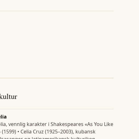
 kultur
lia
lia, vennlig karakter i Shakespeares «As You Like
» (1599) • Celia Cruz (1925–2003), kubansk
lsasanger og latinamerikansk kulturikon