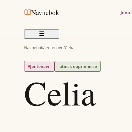
Navnebok
Jent
Navnebok
/
Jentenavn
/
Celia
Jentenavn
latinsk opprinnelse
Celia