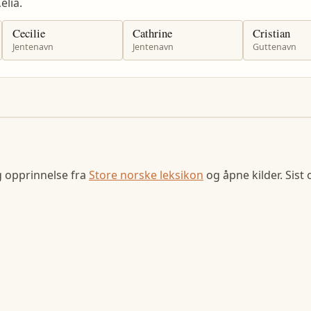
lia.
Cecilie
Cathrine
Cristian
Jentenavn
Jentenavn
Guttenavn
g opprinnelse fra
Store norske leksikon
og åpne kilder. Sist