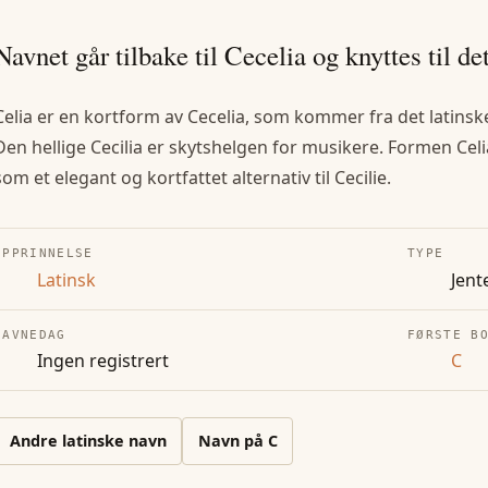
Navnet går tilbake til Cecelia og knyttes til de
Celia er en kortform av Cecelia, som kommer fra det latinske 
Den hellige Cecilia er skytshelgen for musikere. Formen Cel
som et elegant og kortfattet alternativ til Cecilie.
OPPRINNELSE
TYPE
Latinsk
Jent
NAVNEDAG
FØRSTE B
Ingen registrert
C
Andre
latinske
navn
Navn på
C