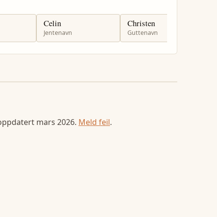
Celin
Christen
C
Jentenavn
Guttenavn
G
 oppdatert
mars 2026
.
Meld feil
.