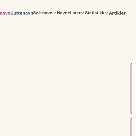
enavn
Guttenavn
Artikler
Søk navn
Navnelister
Statistikk