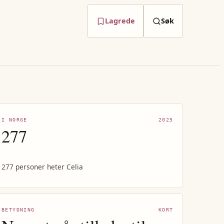
Lagrede
Søk
I NORGE
2025
277
277 personer heter Celia
BETYDNING
KORT