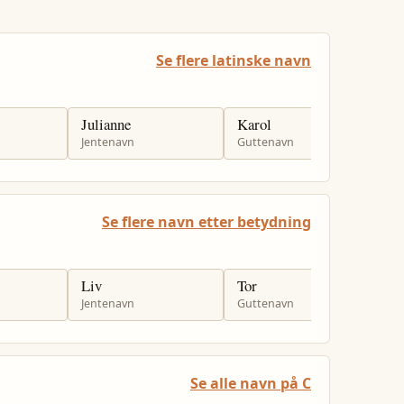
Se flere latinske navn
Julianne
Karol
K
Jentenavn
Guttenavn
G
Se flere navn etter betydning
Liv
Tor
H
Jentenavn
Guttenavn
G
Se alle navn på C