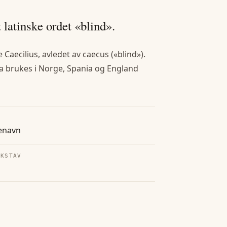
t latinske ordet «blind».
Caecilius, avledet av caecus («blind»).
ia brukes i Norge, Spania og England
enavn
OKSTAV