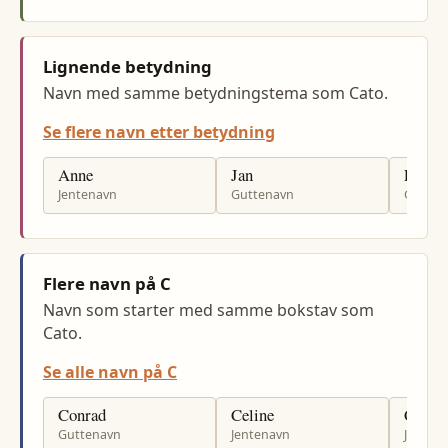
Lignende betydning
Navn med samme betydningstema som Cato.
Se flere navn etter betydning
Anne
Jan
Per
Jentenavn
Guttenavn
Gutten
Flere navn på C
Navn som starter med samme bokstav som
Cato.
Se alle navn på C
Conrad
Celine
Celia
Guttenavn
Jentenavn
Jenten