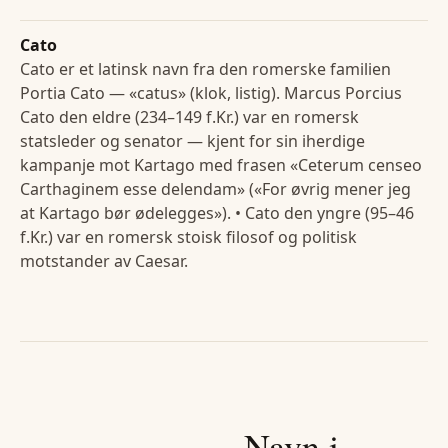
Cato
Cato er et latinsk navn fra den romerske familien
Portia Cato — «catus» (klok, listig). Marcus Porcius
Cato den eldre (234–149 f.Kr.) var en romersk
statsleder og senator — kjent for sin iherdige
kampanje mot Kartago med frasen «Ceterum censeo
Carthaginem esse delendam» («For øvrig mener jeg
at Kartago bør ødelegges»). • Cato den yngre (95–46
f.Kr.) var en romersk stoisk filosof og politisk
motstander av Caesar.
Navn i