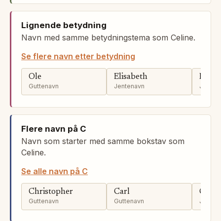
Lignende betydning
Navn med samme betydningstema som Celine.
Se flere navn etter betydning
Ole
Elisabeth
Hann
Guttenavn
Jentenavn
Jenten
Flere navn på C
Navn som starter med samme bokstav som
Celine.
Se alle navn på C
Christopher
Carl
Claud
Guttenavn
Guttenavn
Jenten