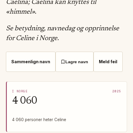
Caelina; Caelina kan knyttes til
«himmel».
Se betydning, navnedag og opprinnelse
for Celine i Norge.
Sammenlign navn
Meld feil
Lagre navn
I NORGE
2025
4 060
4 060 personer heter Celine