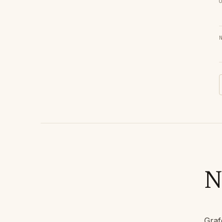
N
Graf