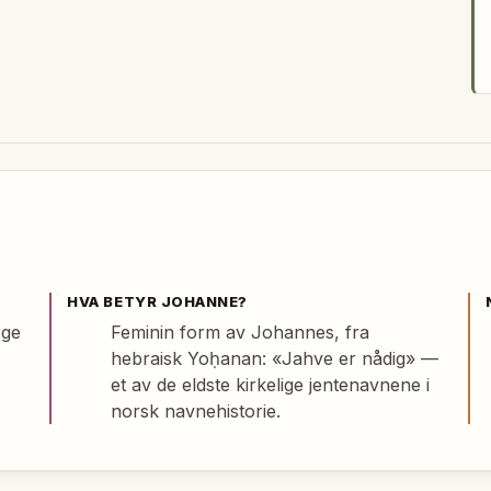
HVA BETYR
JOHANNE
?
rge
Feminin form av Johannes, fra
hebraisk Yoḥanan: «Jahve er nådig» —
et av de eldste kirkelige jentenavnene i
norsk navnehistorie.