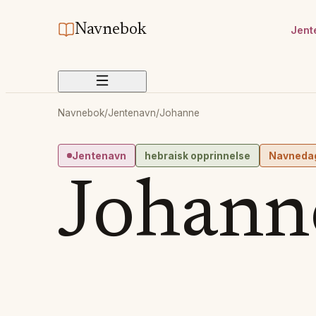
Navnebok
Jent
Navnebok
/
Jentenavn
/
Johanne
Jentenavn
hebraisk opprinnelse
Navneda
Johann