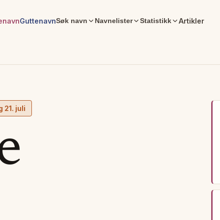
enavn
Guttenavn
Artikler
Søk navn
Navnelister
Statistikk
g
21. juli
e