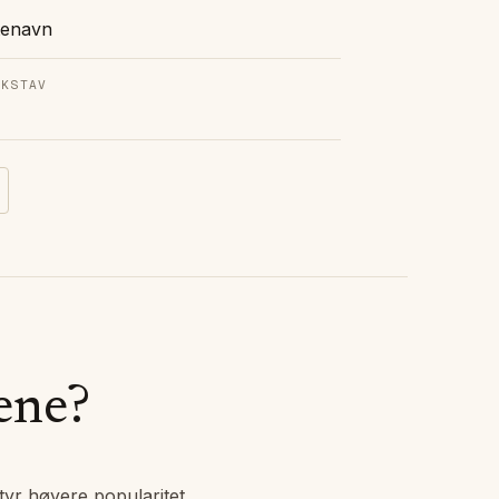
tenavn
OKSTAV
ene?
tyr høyere popularitet.