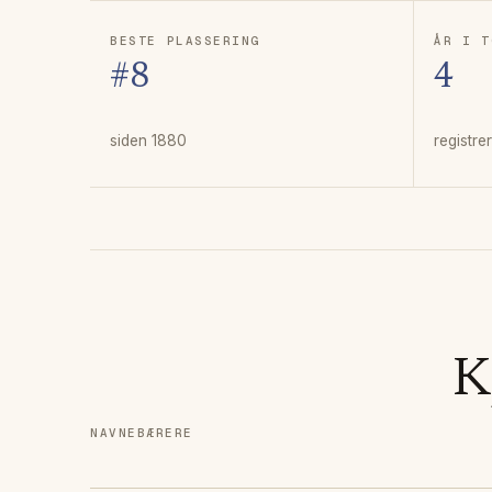
BESTE PLASSERING
ÅR I T
#8
4
siden 1880
registre
K
NAVNEBÆRERE