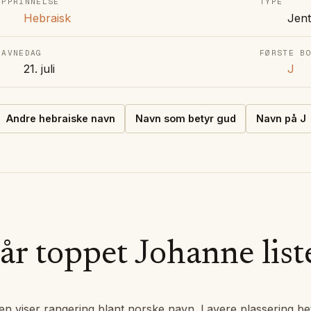
OPPRINNELSE
TYPE
Hebraisk
Jen
NAVNEDAG
FØRSTE B
21. juli
J
Andre
hebraiske
navn
Navn som betyr gud
Navn på
J
år toppet
Johanne
list
en viser rangering blant norske navn. Lavere plassering be