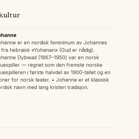
 kultur
ohanne
ohanne er en nordisk femininum av Johannes
fra hebraisk «Yohanan» (Gud er nådig).
ohanne Dybwad (1867–1950) var en norsk
uespiller — regnet som den fremste norske
uespilleren i første halvdel av 1900-tallet og en
oner for norsk teater. • Johanne er et klassisk
rdisk navn med lang kristen tradisjon.