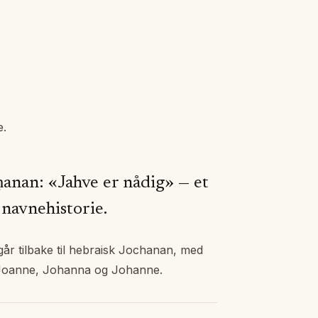
e
.
ḥanan: «Jahve er nådig» — et
 navnehistorie.
r tilbake til hebraisk Jochanan, med
 Joanne, Johanna og Johanne.