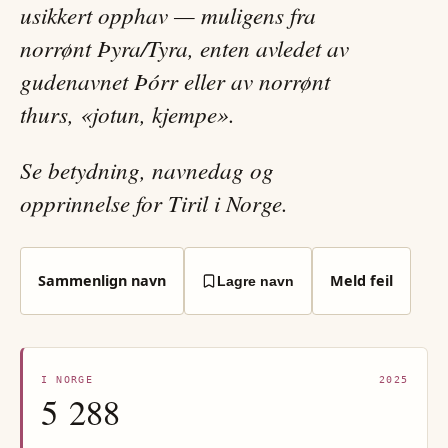
usikkert opphav — muligens fra
norrønt Þyra/Tyra, enten avledet av
gudenavnet Þórr eller av norrønt
thurs, «jotun, kjempe».
Se betydning, navnedag og
opprinnelse for Tiril i Norge.
Sammenlign navn
Meld feil
Lagre navn
I NORGE
2025
5 288