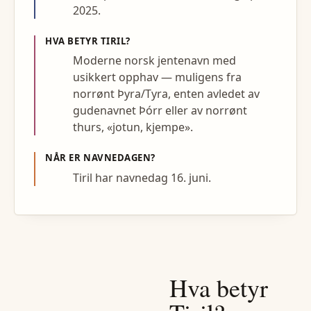
2025.
HVA BETYR
TIRIL
?
Moderne norsk jentenavn med
usikkert opphav — muligens fra
norrønt Þyra/Tyra, enten avledet av
gudenavnet Þórr eller av norrønt
thurs, «jotun, kjempe».
NÅR ER NAVNEDAGEN?
Tiril har navnedag 16. juni.
Hva betyr