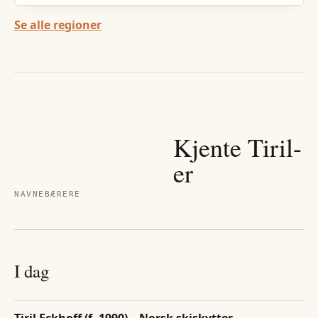
Se alle regioner
Kjente
Tiril
-
er
NAVNEBÆRERE
I dag
Tiril Eckhoff (f. 1990) – Norsk skiskytter