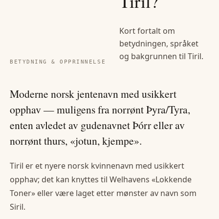
Tiril
?
Kort fortalt om
betydningen, språket
og bakgrunnen til
Tiril
.
BETYDNING & OPPRINNELSE
Moderne norsk jentenavn med usikkert
opphav — muligens fra norrønt Þyra/Tyra,
enten avledet av gudenavnet Þórr eller av
norrønt thurs, «jotun, kjempe».
Tiril er et nyere norsk kvinnenavn med usikkert
opphav; det kan knyttes til Welhavens «Lokkende
Toner» eller være laget etter mønster av navn som
Siril.