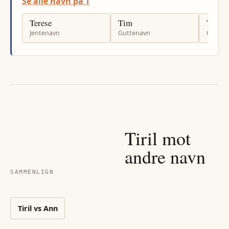
Se alle navn på T
Terese
Tim
Tomm
Jentenavn
Guttenavn
Gutten
Tiril
mot
andre navn
SAMMENLIGN
Tiril
vs
Ann