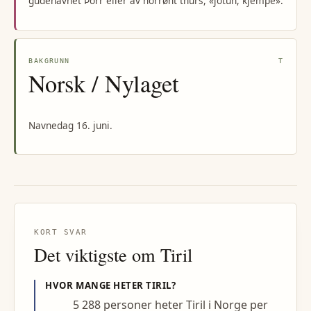
gudenavnet Þórr eller av norrønt thurs, «jotun, kjempe».
BAKGRUNN
T
Norsk / Nylaget
Navnedag 16. juni.
KORT SVAR
Det viktigste om
Tiril
HVOR MANGE HETER
TIRIL
?
5 288 personer heter Tiril i Norge per