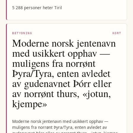
5 288 personer heter Tiril
BETYDNING
KORT
Moderne norsk jentenavn
med usikkert opphav —
muligens fra norrønt
Þyra/Tyra, enten avledet
av gudenavnet Þórr eller
av norrønt thurs, «jotun,
kjempe»
Moderne norsk jentenavn med usikkert opphav —
muligens fra norrønt Þyra/Tyra, enten avledet av