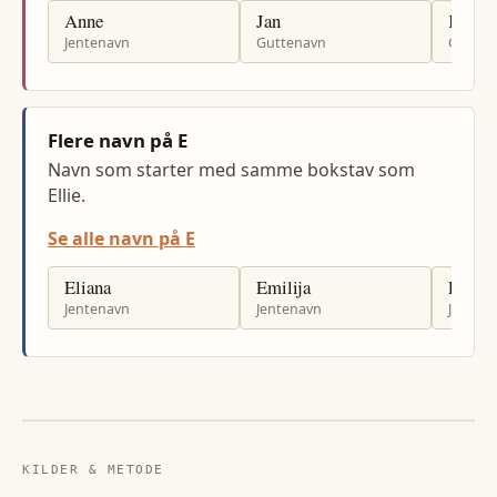
Anne
Jan
Kjell
Jentenavn
Guttenavn
Gutten
Flere navn på E
Navn som starter med samme bokstav som
Ellie.
Se alle navn på E
Eliana
Emilija
Eva
Jentenavn
Jentenavn
Jenten
KILDER & METODE