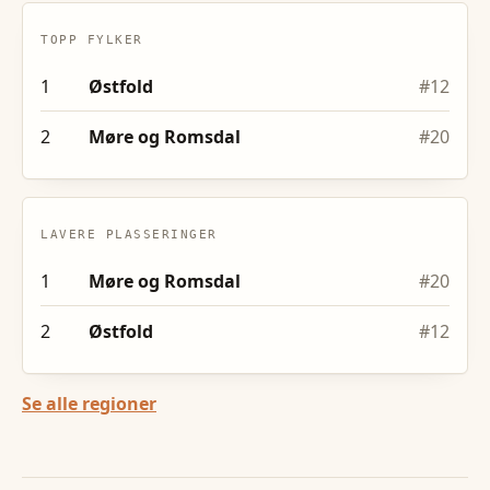
TOPP FYLKER
1
Østfold
#
12
2
Møre og Romsdal
#
20
LAVERE PLASSERINGER
1
Møre og Romsdal
#
20
2
Østfold
#
12
Se alle regioner