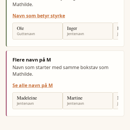
Mathilde.
Navn som betyr styrke
Ole
Inger
Hilde
Guttenavn
Jentenavn
Jenten
Flere navn på M
Navn som starter med samme bokstav som
Mathilde.
Se alle navn på M
Madeleine
Martine
Marze
Jentenavn
Jentenavn
Jenten