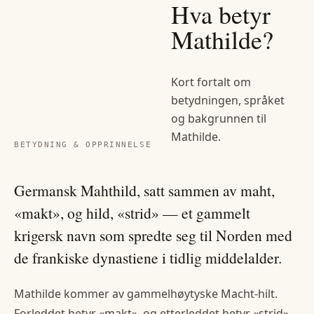
Hva betyr
Mathilde
?
Kort fortalt om
betydningen, språket
og bakgrunnen til
Mathilde
.
BETYDNING & OPPRINNELSE
Germansk Mahthild, satt sammen av maht,
«makt», og hild, «strid» — et gammelt
krigersk navn som spredte seg til Norden med
de frankiske dynastiene i tidlig middelalder.
Mathilde kommer av gammelhøytyske Macht-hilt.
Forleddet betyr «makt», og etterleddet betyr «strid».