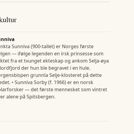
 kultur
unniva
nkta Sunniva (900-tallet) er Norges første
lgen — ifølge legenden en irsk prinsesse som
yktet fra et tvunget ekteskap og ankom Selja-øya
Nordfjord der hun ble begravet i en hule.
rgensbispen grunnla Selje-klosteret på dette
edet. • Sunniva Sorby (f. 1966) er en norsk
larforsker — det første mennesket som vintret
er alene på Spitsbergen.