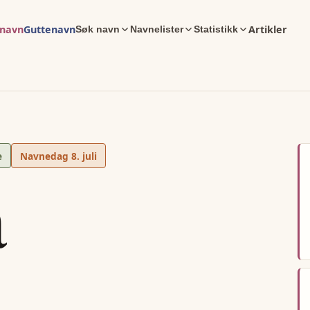
enavn
Guttenavn
Artikler
Søk navn
Navnelister
Statistikk
e
Navnedag
8. juli
a