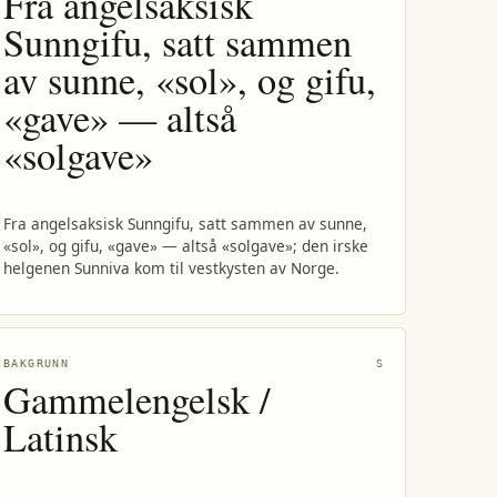
Fra angelsaksisk
Sunngifu, satt sammen
av sunne, «sol», og gifu,
«gave» — altså
«solgave»
Fra angelsaksisk Sunngifu, satt sammen av sunne,
«sol», og gifu, «gave» — altså «solgave»; den irske
helgenen Sunniva kom til vestkysten av Norge.
BAKGRUNN
S
Gammelengelsk /
Latinsk