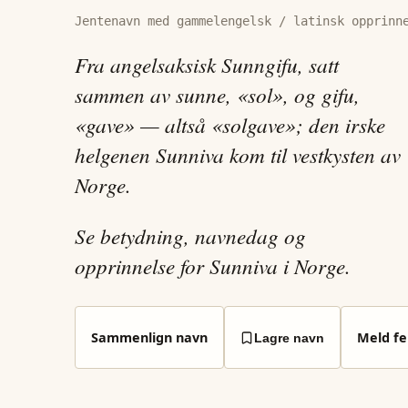
Jentenavn med gammelengelsk / latinsk opprinn
Fra angelsaksisk Sunngifu, satt
sammen av sunne, «sol», og gifu,
«gave» — altså «solgave»; den irske
helgenen Sunniva kom til vestkysten av
Norge.
Se betydning, navnedag og
opprinnelse for Sunniva i Norge.
Sammenlign navn
Meld fei
Lagre navn