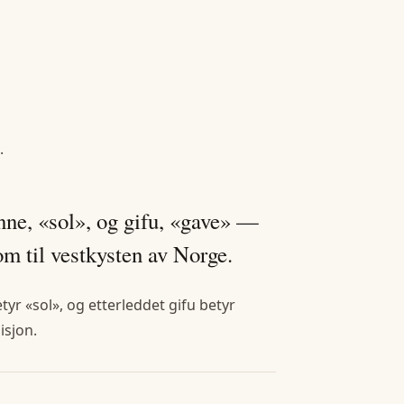
.
nne, «sol», og gifu, «gave» —
om til vestkysten av Norge.
r «sol», og etterleddet gifu betyr
isjon.