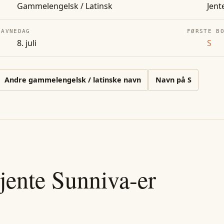
Gammelengelsk / Latinsk
Jent
NAVNEDAG
FØRSTE B
8. juli
S
Andre
gammelengelsk / latinske
navn
Navn på
S
jente
Sunniva
-er