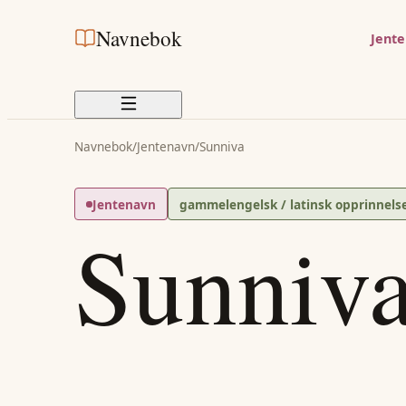
Navnebok
Jent
Navnebok
/
Jentenavn
/
Sunniva
Jentenavn
gammelengelsk / latinsk opprinnels
Sunniv