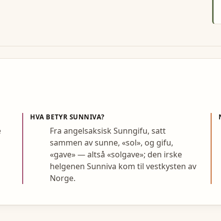
HVA BETYR
SUNNIVA
?
e
Fra angelsaksisk Sunngifu, satt
sammen av sunne, «sol», og gifu,
«gave» — altså «solgave»; den irske
helgenen Sunniva kom til vestkysten av
Norge.