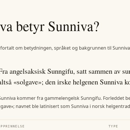
va betyr
Sunniva
?
 fortalt om betydningen, språket og bakgrunnen til
Sunniva
Fra angelsaksisk Sunngifu, satt sammen av su
altså «solgave»; den irske helgenen Sunniva k
Sunniva kommer fra gammelengelsk Sunngifu. Forleddet bety
«gave»; navnet ble latinisert som Sunniva i norsk helgentrad
OPPRINNELSE
TYPE