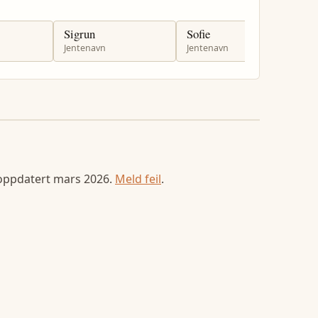
Sigrun
Sofie
S
Jentenavn
Jentenavn
J
 oppdatert
mars 2026
.
Meld feil
.