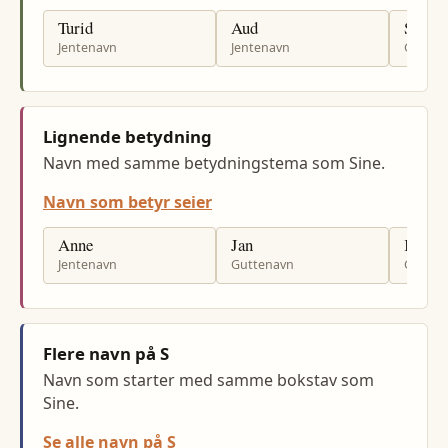
Turid
Aud
Stig
Jentenavn
Jentenavn
Gutten
Lignende betydning
Navn med samme betydningstema som Sine.
Navn som betyr seier
Anne
Jan
Kjell
Jentenavn
Guttenavn
Gutten
Flere navn på S
Navn som starter med samme bokstav som
Sine.
Se alle navn på S