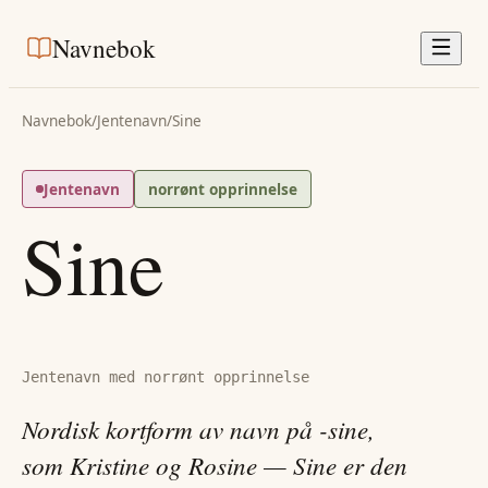
Navnebok
Navnebok
/
Jentenavn
/
Sine
Jentenavn
norrønt opprinnelse
Sine
Jentenavn med norrønt opprinnelse
Nordisk kortform av navn på -sine,
som Kristine og Rosine — Sine er den