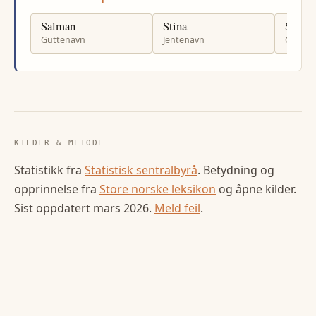
Salman
Stina
Said
Guttenavn
Jentenavn
Gutten
KILDER & METODE
Statistikk fra
Statistisk sentralbyrå
. Betydning og
opprinnelse fra
Store norske leksikon
og åpne kilder.
Sist oppdatert
mars 2026
.
Meld feil
.