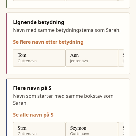
Lignende betydning
Navn med samme betydningstema som Sarah.
Se flere navn etter betydning
Tom
Ann
Sara
Guttenavn
Jentenavn
Jenten
Flere navn på S
Navn som starter med samme bokstav som
Sarah.
Se alle navn på S
Sten
Szymon
Steph
Guttenavn
Guttenavn
Gutten