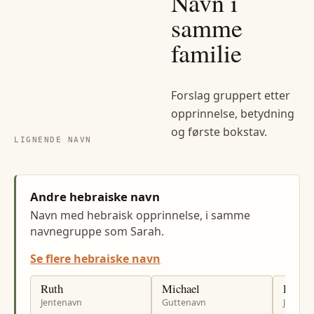
Navn i
samme
familie
Forslag gruppert etter
opprinnelse, betydning
og første bokstav.
LIGNENDE NAVN
Andre hebraiske navn
Navn med hebraisk opprinnelse, i samme
navnegruppe som Sarah.
Se flere hebraiske navn
Ruth
Michael
Leah
Jentenavn
Guttenavn
Jenten