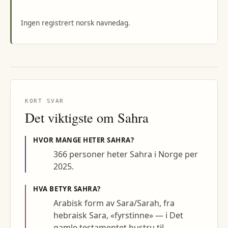
Ingen registrert norsk navnedag.
KORT SVAR
Det viktigste om
Sahra
HVOR MANGE HETER
SAHRA
?
366 personer heter Sahra i Norge per
2025.
HVA BETYR
SAHRA
?
Arabisk form av Sara/Sarah, fra
hebraisk Sara, «fyrstinne» — i Det
gamle testamentet hustru til