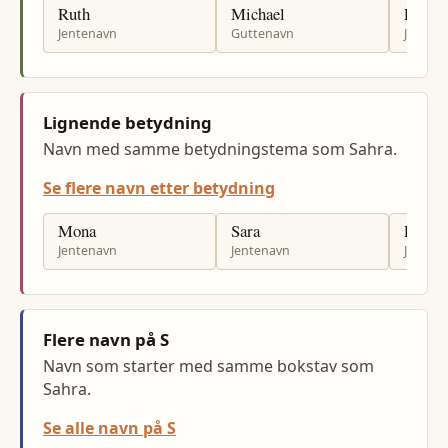
Ruth
Michael
Leah
Jentenavn
Guttenavn
Jenten
Lignende betydning
Navn med samme betydningstema som Sahra.
Se flere navn etter betydning
Mona
Sara
Laila
Jentenavn
Jentenavn
Jenten
Flere navn på S
Navn som starter med samme bokstav som
Sahra.
Se alle navn på S