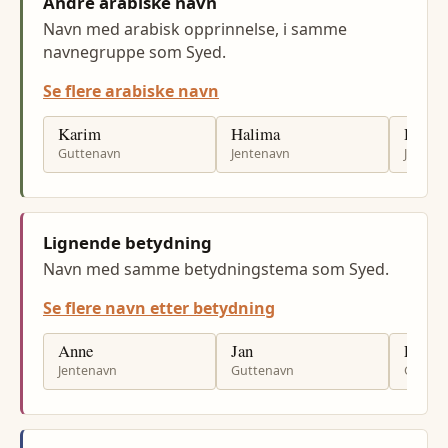
Andre arabiske navn
Navn med arabisk opprinnelse, i samme
navnegruppe som Syed.
Se flere arabiske navn
Karim
Halima
Hanan
Guttenavn
Jentenavn
Jenten
Lignende betydning
Navn med samme betydningstema som Syed.
Se flere navn etter betydning
Anne
Jan
Per
Jentenavn
Guttenavn
Gutten