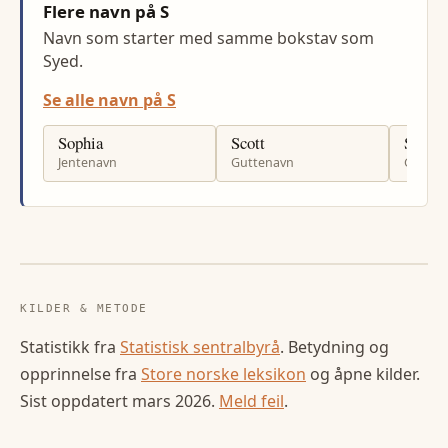
Flere navn på S
Navn som starter med samme bokstav som
Syed.
Se alle navn på S
Sophia
Scott
Samue
Jentenavn
Guttenavn
Gutten
KILDER & METODE
Statistikk fra
Statistisk sentralbyrå
. Betydning og
opprinnelse fra
Store norske leksikon
og åpne kilder.
Sist oppdatert
mars 2026
.
Meld feil
.