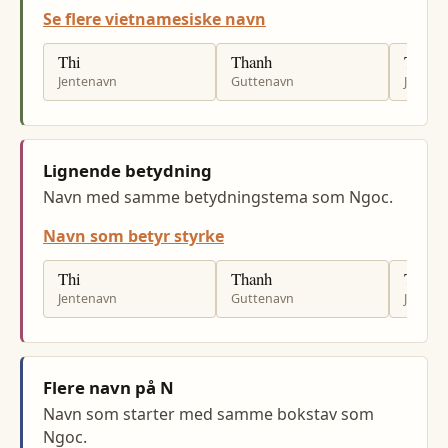
Se flere vietnamesiske navn
Thi
Thanh
Thuy
Jentenavn
Guttenavn
Jenten
Lignende betydning
Navn med samme betydningstema som Ngoc.
Navn som betyr styrke
Thi
Thanh
Thuy
Jentenavn
Guttenavn
Jenten
Flere navn på N
Navn som starter med samme bokstav som
Ngoc.