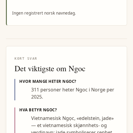
Ingen registrert norsk navnedag.
KORT SVAR
Det viktigste om
Ngoc
HVOR MANGE HETER
NGOC
?
311 personer heter Ngoc i Norge per
2025.
HVA BETYR
NGOC
?
Vietnamesisk Ngọc, «edelstein, jade»
— et vietnamesisk skjønnhets- og
verdinavn; jade symboliserer renhet