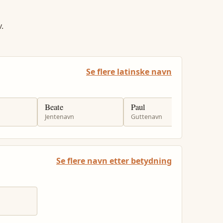
.
Se flere latinske navn
Beate
Paul
R
Jentenavn
Guttenavn
J
Se flere navn etter betydning