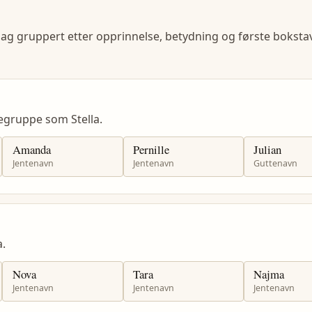
lag gruppert etter opprinnelse, betydning og første bokstav
egruppe som Stella.
Amanda
Pernille
Julian
Jentenavn
Jentenavn
Guttenavn
.
Nova
Tara
Najma
Jentenavn
Jentenavn
Jentenavn