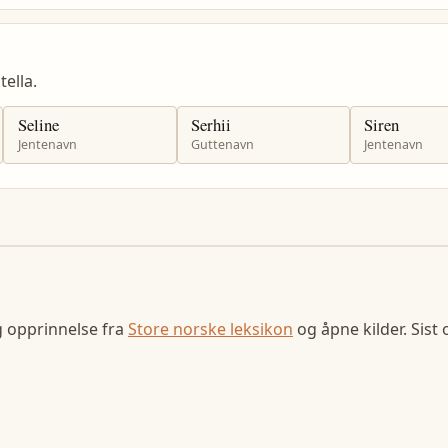
ella.
Seline
Serhii
Siren
Jentenavn
Guttenavn
Jentenavn
g opprinnelse fra
Store norske leksikon
og åpne kilder. Sist