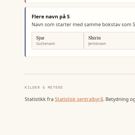
Flere navn på S
Navn som starter med samme bokstav som St
Sjur
Shirin
Guttenavn
Jentenavn
KILDER & METODE
Statistikk fra
Statistisk sentralbyrå
. Betydning o