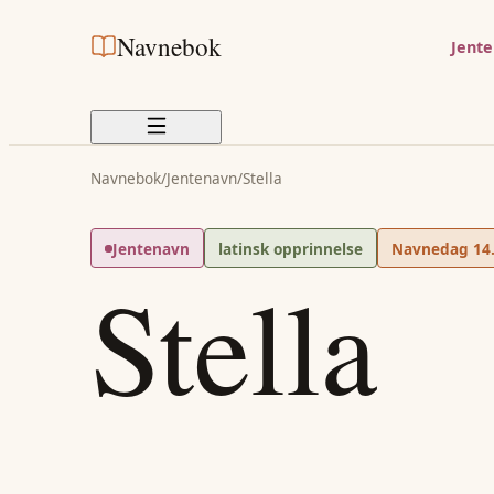
Navnebok
Jent
Navnebok
/
Jentenavn
/
Stella
Jentenavn
latinsk opprinnelse
Navnedag
14
Stella