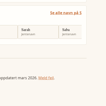
Se alle navn på S
Sarah
Saba
S
Jentenavn
Jentenavn
J
 oppdatert
mars 2026
.
Meld feil
.