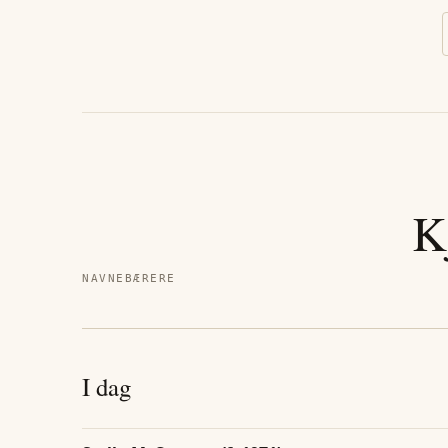
K
NAVNEBÆRERE
I dag