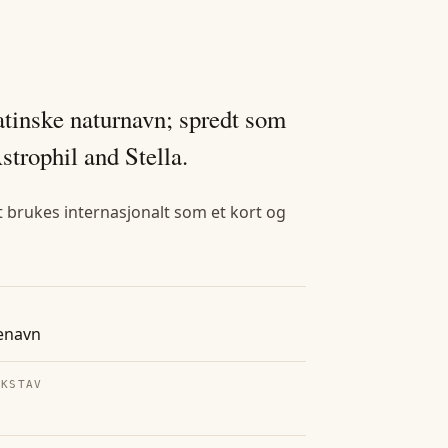
latinske naturnavn; spredt som
trophil and Stella.
et brukes internasjonalt som et kort og
enavn
OKSTAV