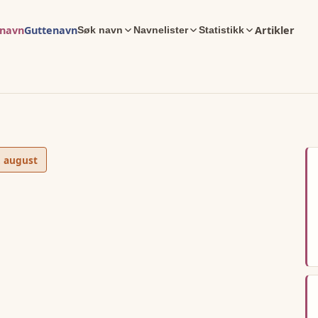
enavn
Guttenavn
Artikler
Søk navn
Navnelister
Statistikk
. august