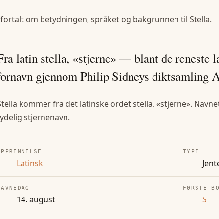
 fortalt om betydningen, språket og bakgrunnen til
Stella
.
Fra latin stella, «stjerne» — blant de reneste 
fornavn gjennom Philip Sidneys diktsamling As
Stella kommer fra det latinske ordet stella, «stjerne». Navn
tydelig stjernenavn.
OPPRINNELSE
TYPE
Latinsk
Jent
NAVNEDAG
FØRSTE B
14. august
S