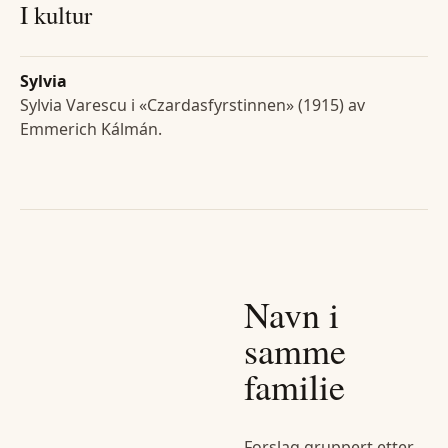
I kultur
Sylvia
Sylvia Varescu i «Czardasfyrstinnen» (1915) av
Emmerich Kálmán.
Navn i
samme
familie
Forslag gruppert etter