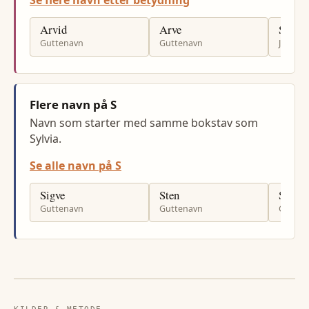
Se flere navn etter betydning
Arvid
Arve
Sylvi
Guttenavn
Guttenavn
Jenten
Flere navn på S
Navn som starter med samme bokstav som
Sylvia.
Se alle navn på S
Sigve
Sten
Svein
Guttenavn
Guttenavn
Gutten